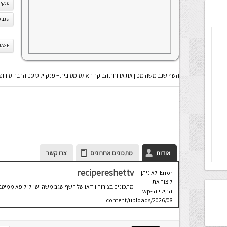
פנקיי
שגב 
IS IMAGE
השף שגב משה מכין את ארוחת הבוקר האולטימטיבית – פנקייקס עם הרבה סירופ 
אודות
מתכונים אחרונים
צרו קשר
recipereshettv
Error: לא ניתן
ליצור את
מתכונים בצירוף וידאו של השף שגב משה ושי-לי ליפא ממיטב
התיקייה wp-
content/uploads/2026/08.
יש לבדוק
שתיקיית האב