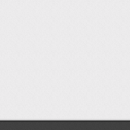
мостбет кг