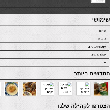
7slots
seriöse online casinos österreich
שימושי
אודות
כתבו לנו
מתכון מכל מקום
שאלות ותשובות
תקנון
online casino
החדשים ביותר
verde casino
הצטרפו לקהילה שלנו