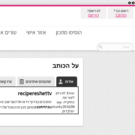
��
רשום כבר?
לא רשום?
התחבר
הירשם
הוסיפו מתכון
אזור אישי
טורים אי
על הכותב
אודות
מתכונים אחרונים
צרו קשר
recipereshettv
Error: לא ניתן
ליצור את
מתכונים בצירוף וידאו של השף שגב מ
התיקייה wp-
content/uploads/2026/08.
ושי-לי ליפא ממיטב תכניות האוכל של ר
יש לבדוק
שתיקיית האב
שלה ניתנת
לכתיבה.