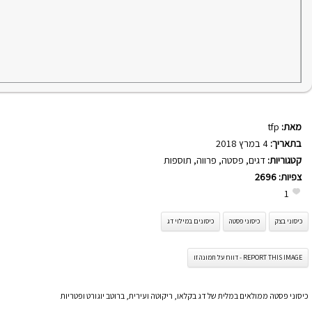
מאת:
tfp
בתאריך:
4 במרץ 2018
קטגוריות:
דגים
,
פסטה
,
פרווה
,
תוספות
צפיות:
2696
1
כיסוני בצק
כיסוני פסטה
כיסונים במילוי דג
REPORT THIS IMAGE - דווח על תמונה זו
כיסוני פסטה ממולאים במלית של דג בקלאו, ריקוטה ועירית, ברוטב יוגורט ופטריות