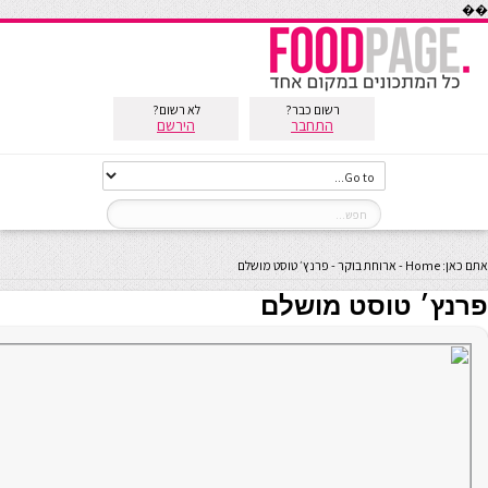
��
רשום כבר?
לא רשום?
התחבר
הירשם
אתם כאן:
Home
-
ארוחת בוקר
-
פרנץ׳ טוסט מושלם
פרנץ׳ טוסט מושלם