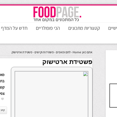
שיים
קטגוריות מתכונים
הכי פופולריים
חדש על המדף
אתם כאן:
Home
-
לחם ומאפים
-
פשטידות וקישים
-
פשטידת ארטישוק
פשטידת ארטישוק
מאת
בתא
קטגו
צפי
קיש א