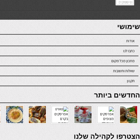
7slots
seriöse online casinos österreich
שימושי
אודות
כתבו לנו
מתכון מכל מקום
שאלות ותשובות
תקנון
online casino
החדשים ביותר
verde casino
הצטרפו לקהילה שלנו