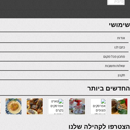
7slots
seriöse online casinos österreich
שימושי
אודות
כתבו לנו
מתכון מכל מקום
שאלות ותשובות
תקנון
online casino
החדשים ביותר
verde casino
הצטרפו לקהילה שלנו