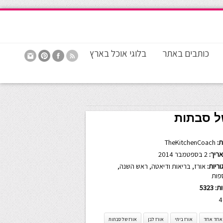
כותבים באתר
בלוגי אוכל בארץ
של סבתות
:
TheKitchenCoach
ריך:
2 בספטמבר 2014
ריות:
אורז
,
בריאות ודיאטה
,
ראש השנה
,
פות
ות:
5323
4
 אחד אחד
אורז ביתי
אורז לבן
אורז של סבתות