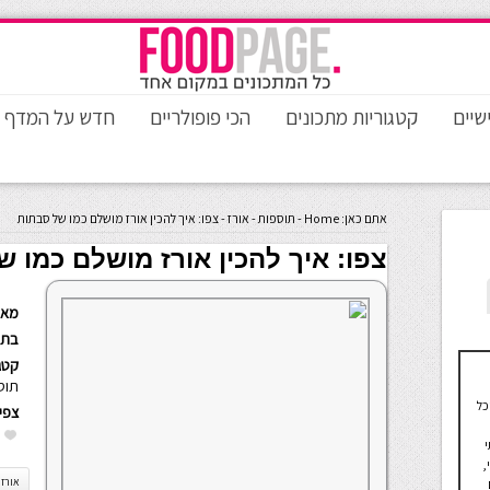
שיים
קטגוריות מתכונים
הכי פופולריים
חדש על המדף
אתם כאן:
Home
-
תוספות
-
אורז
-
צפו: איך להכין אורז מושלם כמו של סבתות
צפו: איך להכין אורז מושלם כמו 
מאת
בתא
קטגו
תוס
כל
צפי
תחתי
,
אורז