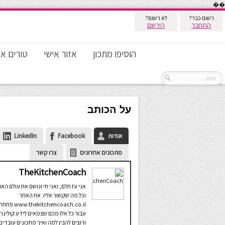
��
רשום כבר?
לא רשום?
התחבר
הירשם
הוסיפו מתכון
אזור אישי
טורים אי
על הכותב
אודות
Facebook
LinkedIn
מתכונים אחרונים
צרו קשר
TheKitchenCoach
אני עֹז תלם, ואני חי ונושם את עולם האו
וכל מה שקשור אליו. את האתר
www.thekitchencoach.co.il פ
עבור כל אלו מכם שצמאים לידע קולינרי
ורוצים להבין למה ואיך מתכונים עובדים