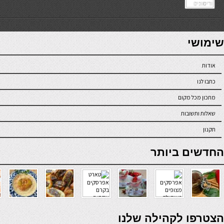
7slots
seriöse online casinos österreich
שימושי
אודות
כתבו לנו
מתכון מכל מקום
שאלות ותשובות
תקנון
online casino
החדשים ביותר
verde casino
הצטרפו לקהילה שלנו