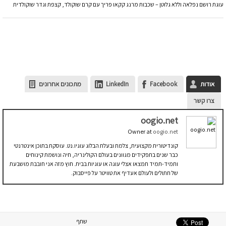
עוגת רושם נפלאה וללא גלוטן – שכבות מרנג קקאו פריך עם קרם שוקולד, קצפת וגדר שוקולדית
אודות
Facebook
LinkedIn
מתכונים אחרונים
צרו קשר
oogio.net
Owner
at
oogio.net
קונדיטורית מקצועית, צלמת ובעלת הבלוג עוגיו.נט. עוסקת בתוכן אינטרנטי
כבר שנים בתפקידים מגוונים בעולם הקולינריה, חיה ונושמת קינוחים
ותמיד-תמיד תמצאו אצלי עוגה או עוגיות בבית. חוץ מזה אני חובבת מושבעת
של חתולים ולעולם אעדיף את טוויטר על פייסבוק.
שתף