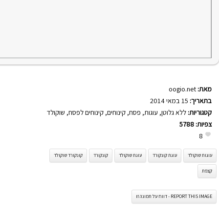
מאת:
oogio.net
בתאריך:
15 במאי 2014
קטגוריות:
ללא גלוטן
,
עוגות
,
פסח
,
קינוחים
,
קינוחים לפסח
,
שוקולד
צפיות:
5788
8
עוגות שוקולד
עוגת קונקורד
עוגת שוקולד
קונקורד
קונקורד שוקולד
קצפת
REPORT THIS IMAGE - דווח על תמונה זו