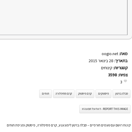
מאת:
oogio.net
בתאריך:
28 בינואר 2015
קטגוריות:
קינוחים
צפיות:
3598
3
סבלה ברטון
פיסטוקים
קרם פיסטוק
קרם פסיפלורה
תותים
REPORT THIS IMAGE - דווח על תמונה זו
קינוח רושם עם טעמים חורפיים – סבלה ברטון לימונענע, קרם פסיפלורה, פיסטוק ומניפת תותים