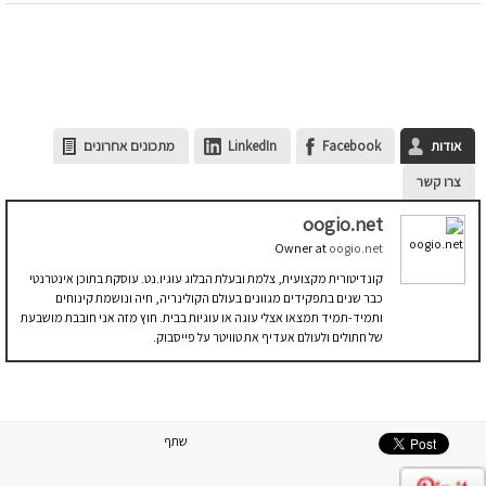
אודות
Facebook
LinkedIn
מתכונים אחרונים
צרו קשר
oogio.net
Owner
at
oogio.net
קונדיטורית מקצועית, צלמת ובעלת הבלוג עוגיו.נט. עוסקת בתוכן אינטרנטי
כבר שנים בתפקידים מגוונים בעולם הקולינריה, חיה ונושמת קינוחים
ותמיד-תמיד תמצאו אצלי עוגה או עוגיות בבית. חוץ מזה אני חובבת מושבעת
של חתולים ולעולם אעדיף את טוויטר על פייסבוק.
שתף