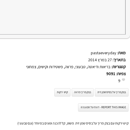
מאת:
pastaeveryday
בתאריך:
27 במרץ 2014
קטגוריות:
בריאות ודיאטה
,
טבעוני
,
פרווה
,
פשטידות וקישים
,
צמחוני
צפיות:
9091
9
בצק פריך על בסיס שמן זית
בצק פריך פרווה
קיש ירקות
REPORT THIS IMAGE - דווח על תמונה זו
קיש ירקות עם בצק פריך על בסיס שמן זית. פשוט, קל להכנה וטעים במיוחד (וגם טבעוני)