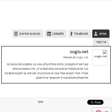
אודות
Facebook
LinkedIn
מתכונים אחרונים
צרו קשר
oogio.net
Owner
at
oogio.net
קונדיטורית מקצועית, צלמת ובעלת הבלוג עוגיו.נט. עוסקת בתוכן אינטרנטי
כבר שנים בתפקידים מגוונים בעולם הקולינריה, חיה ונושמת קינוחים
ותמיד-תמיד תמצאו אצלי עוגה או עוגיות בבית. חוץ מזה אני חובבת מושבעת
של חתולים ולעולם אעדיף את טוויטר על פייסבוק.
שתף