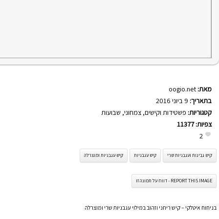
מאת:
oogio.net
בתאריך:
9 ביוני 2016
קטגוריות:
פשטידות וקישים
,
צמחוני
,
שבועות
צפיות:
11377
2
קיש גבינות ועגבניות שרי
קיש עגבניות
קיש עגבניות ומוצרלה
REPORT THIS IMAGE - דווח על תמונה זו
בניחוח איטלקי – קיש ריחני וזהוב במילוי עגבניות שרי ומוצרלה