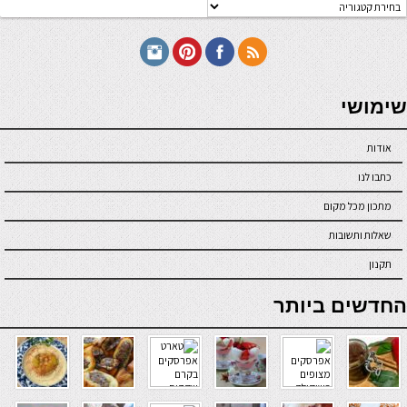
טגוריות
תכונים
seriöse online casinos österreich
שימושי
אודות
כתבו לנו
מתכון מכל מקום
שאלות ותשובות
תקנון
online casino
החדשים ביותר