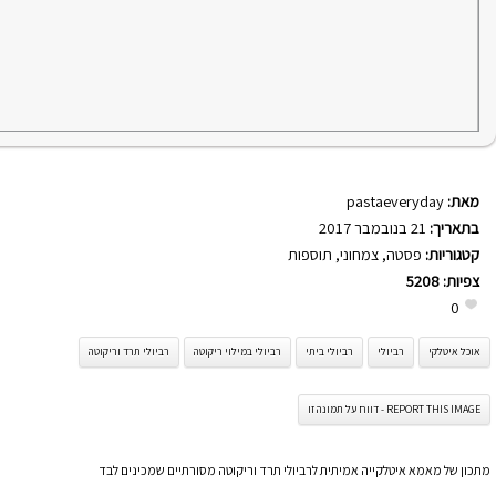
מאת:
pastaeveryday
בתאריך:
21 בנובמבר 2017
קטגוריות:
פסטה
,
צמחוני
,
תוספות
צפיות:
5208
0
אוכל איטלקי
רביולי
רביולי ביתי
רביולי במילוי ריקוטה
רביולי תרד וריקוטה
REPORT THIS IMAGE - דווח על תמונה זו
מתכון של מאמא איטלקייה אמיתית לרביולי תרד וריקוטה מסורתיים שמכינים לבד