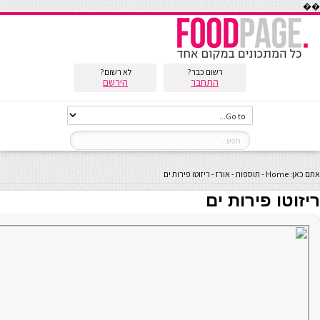
��
רשום כבר?
לא רשום?
התחבר
הירשם
אתם כאן:
Home
-
תוספות
-
אורז
-
ריזוטו פירות ים
ריזוטו פירות ים