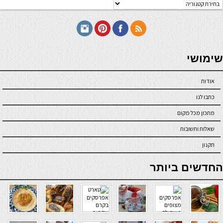
טגוריות
תכונים
seriöse online casinos österreich
שימושי
אודות
כתבו לנו
מתכון מכל מקום
שאלות ותשובות
תקנון
online casino
החדשים ביותר