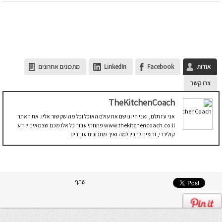
אודות
Facebook
LinkedIn
מתכונים אחרונים
צרו קשר
TheKitchenCoach
אני עֹז תלם, ואני חי ונושם את עולם האוכל וכל מה שקשור אליו. את האתר
www.thekitchencoach.co.il פתחתי עבור כל אלו מכם שצמאים לידע
קולינרי, ורוצים להבין למה ואיך מתכונים עובדים
שתף