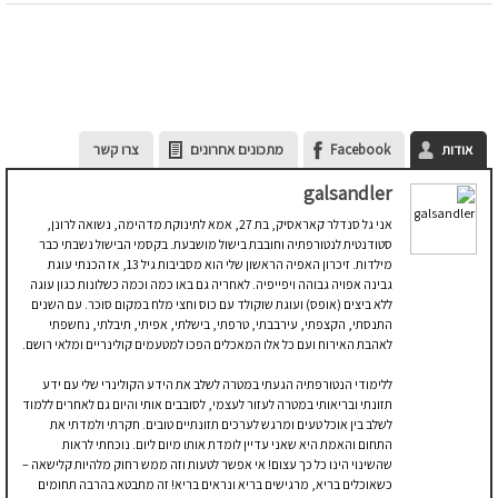
אודות
Facebook
מתכונים אחרונים
צרו קשר
galsandler
אני גל סנדלר קאראסיק, בת 27, אמא לתינוקת מדהימה, נשואה לרונן,
סטודנטית לנטורפתיה וחובבת בישול מושבעת. בקסמי הבישול נשבתי כבר
מילדות. זיכרון האפיה הראשון שלי הוא מסביבות גיל 13, אז הכנתי עוגת
גבינה אפויה גבוהה ויפייפיה. לאחריה גם באו כמה וכמה כשלונות כגון עוגה
ללא ביצים (אופס) ועוגת שוקולד עם כוס וחצי מלח במקום סוכר. עם השנים
התנסתי, הקצפתי, עירבבתי, טרפתי, בישלתי, אפיתי, תיבלתי, נחשפתי
לאהבת האירוח ועם כל אלו המאכלים הפכו למטעמים קולינריים ומלאי רושם.
ללימודי הנטורפתיה הגעתי במטרה לשלב את הידע הקולינרי שלי עם ידע
תזונתי ובריאותי במטרה לעזור לעצמי, לסובבים אותי והיום גם לאחרים ללמוד
לשלב בין אוכל טעים ומרגש לערכים תזונתיים טובים. חקרתי ולמדתי את
התחום והאמת היא שאני עדיין לומדת אותו מיום ליום. נוכחתי לראות
שהשינוי הינו כל כך עצום! אי אפשר לטעות וזה ממש רחוק מלהיות קלישאה –
כשאוכלים בריא, מרגישים בריא ונראים בריא! זה מתבטא בהרבה תחומים