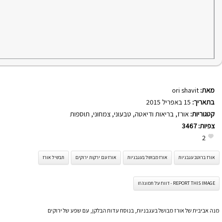
מאת:
ori shavit
בתאריך:
15 באפריל 2015
קטגוריות:
אורז
,
בריאות ודיאטה
,
טבעוני
,
צמחוני
,
תוספות
צפיות:
3467
2
אורז ברוטב עגבניות
אורז מבושל בעגבניות
אורז עם ירקות ירוקים
תבשיל אורז
REPORT THIS IMAGE - דווח על תמונה זו
מנה אביבית של אורז מבושל בעגבניות, בנוסח עדות הבלקן, עם שפע של ירוקים