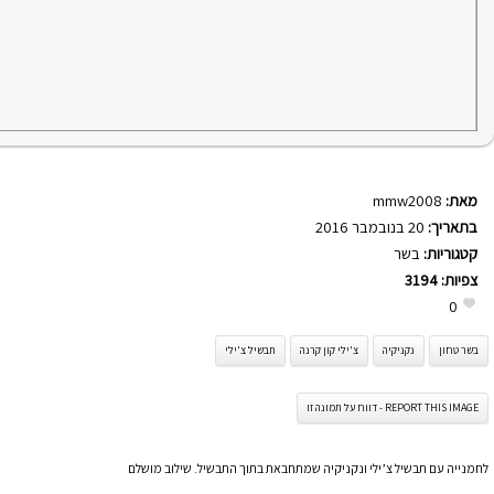
מאת:
mmw2008
בתאריך:
20 בנובמבר 2016
קטגוריות:
בשר
צפיות:
3194
0
בשר טחון
נקניקיה
צ'ילי קון קרנה
תבשיל צ'ילי
REPORT THIS IMAGE - דווח על תמונה זו
לחמנייה עם תבשיל צ’ילי ונקניקיה שמתחבאת בתוך התבשיל. שילוב מושלם