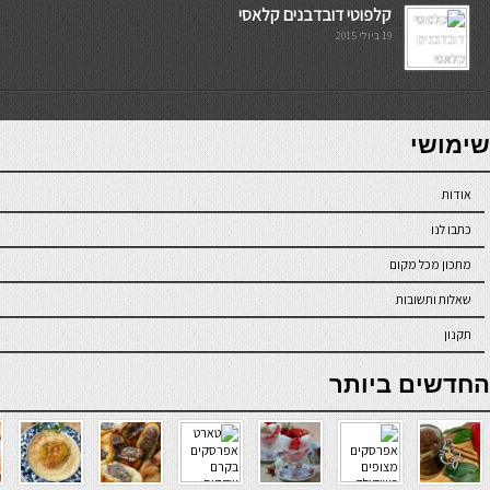
קלפוטי דובדבנים קלאסי
19 ביולי 2015
7slots
seriöse online casinos österreich
שימושי
אודות
כתבו לנו
מתכון מכל מקום
שאלות ותשובות
תקנון
online casino
החדשים ביותר