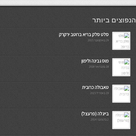
мостбет кг
הנפוצים ביותר
סלט סלק בריא ברוטב ירקרק
29 באוקטובר 2015
מוס גבינה ולימון
18 בפברואר 2018
טאבולה כרובית
19 באפריל 2015
בייגלה (פרעצל)
2 בדצמבר 2014