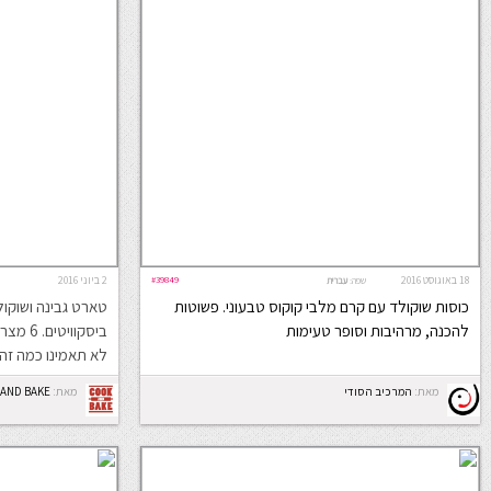
18 באוגוסט 2016
#39849
2 ביוני 2016
שפה:
עברית
כוסות שוקולד עם קרם מלבי קוקוס טבעוני. פשוטות
טארט גבינה ושוקול
להכנה, מרהיבות וסופר טעימות
ביסקווי
לא תאמינו כמה זה 
מאת:
המרכיב הסודי
מאת:
 AND BAKE