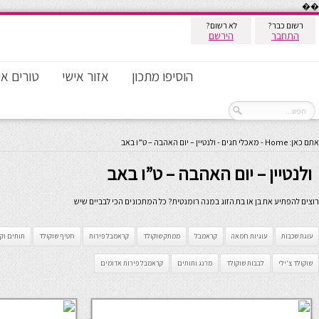
��
רשום כבר?
לא רשום?
התחבר
הירשם
הוסיפו מתכון
אזור אישי
טורים אי
אתם כאן:
Home
-
מאכלי חגים
-
ולנטיין – יום האהבה – ט”ו באב
ולנטיין – יום האהבה – ט”ו באב
רוצים להפתיע את בן או בת הזוג במנה רומנטית? כל המתכונים הכי לבביים שיש
עוגת שכבות
עוגיות חמאה
קראמבל
ממתק שוקולד
קראמבל פירות
חטיף שוקולד
תותים וק
שוקולד צ'ילי
לבבות שוקולד
מרנג ותותים
קראמבל פירות אדומים