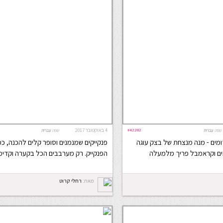
#42282
4 באוקטובר 2017
שפה:
עברית
שפה:
עברית
מים - מנה מנצחת של בצק עוגה
פנקייקים שמנמנים וסופר קלים להכנה, כמ
ומים וקראמבל פריך מלמעלה
הפנקייק. רק מערבבים הכל בקערה וקדי
מאת:
רחלי קרוט