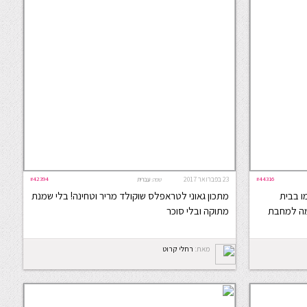
#44316
23 בפברואר 2017
#42394
שפה:
עברית
ו בבית
מתכון גאוני לטראפלס שוקולד מריר וטחינה! בלי שמנת
מה למחבת
מתוקה ובלי סוכר
מאת:
רחלי קרוט