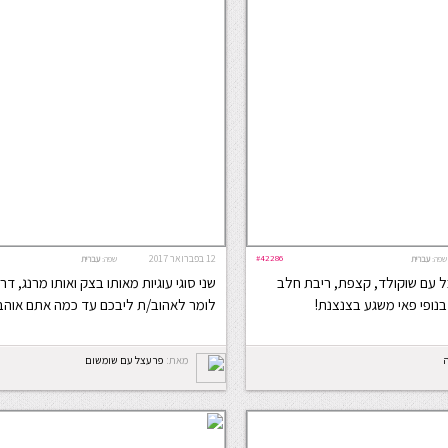
#42286
12 בפברואר 2017
שפה:
עברית
שפה:
עברית
 עם שוקולד, קצפת, ריבת חלב
שני סוגי עוגיות מאותו בצק ואותו מרנג, ד
בנופי פאי משגע בצנצנת!
לומר לאהוב/ת ליבכם עד כמה אתם אוהב
ה
מאת:
פרעצל עם שומשום