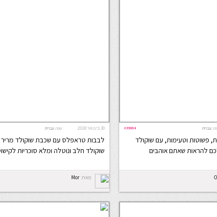
#39884
30 בינואר 2018
ה:
עברית
שפה:
עברית
ת, פשוטות וטעימות, עם שוקולד
לבבות טראפלס עם שכבת שוקולד מריר 
לכם להראות שאתם אוהבים
שוקולד חלב ונוטלה ומלא סוכריות לקישו
O
מאת:
Mor