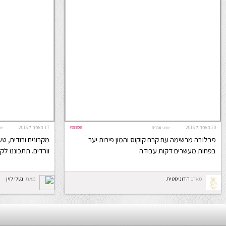
20 באפריל 2016
#37858
17 באפריל 2016
שפה:
עברית
שפ
פבלובה מרשימה עם קרם קוקוס והמון פירות יער
מקרונים ורודים, טע
בפחות מעשרים דקות עבודה
וורדים. תתכוננו ל
מאת:
הדוניסטית
מאת:
נטלי לוין