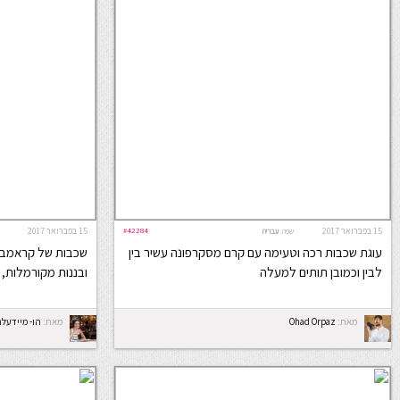
15 בפברואר 2017
#42284
15 בפברואר 2017
שפה:
עברית
עוגת שכבות רכה וטעימה עם קרם מסקרפונה עשיר בין
שכבות של קראמבל
לבין וכמובן תותים למעלה
ובננות מקורמלות, 
מאת:
Ohad Orpaz
מאת:
הו- מיידעל