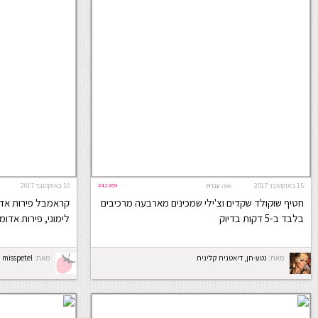
15 באוקטובר 2017
#42269
10 באוקטובר 2017
שפה:
עברית
חטיף שוקולד שקדים וצ'ילי שמכינים מארבעה מרכיבים
קראמבל פירות אדו
בלבד ב-5 דקות בדיוק
לימוני, פירות אד
מאת:
נטע-חן, דיאטנית קלינית
מאת:
misspetel