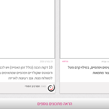
#37711
19 במרץ 2016
ה:
עברית
ימים ויפהפיים, במילוי קרם פטל
10 דקות הכנה (כולל זמן האפייה) ויש לכם
קצור מחמאות
ודונאטס שוקולדיים ויפהפיים שמתאימים ב
למשלוח מנות. וגם: רעיונות לאריזה
מאת:
המרכיב הסודי
הראה מתכונים נוספים