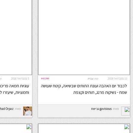
13 בפברואר 2018
#42260
5 בפברואר 2018
שפה:
עברית
שפ
לכבוד יום האהבה ועונת התותים שבשיאה, קינוח שעושה
עוגיות חמאה פריכו
שמח - נשיקות מרנג, תותים וקצפת
וחמוציות, שיעזרו 
מאת:
gavisious גבישס
מאת:
had Orpaz