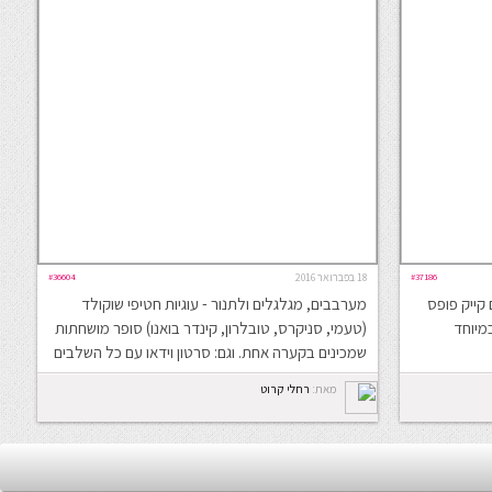
#37186
18 בפברואר 2016
#36604
 קייק פופס
מערבבים, מגלגלים ולתנור - עוגיות חטיפי שוקולד
מיוחד
(טעמי, סניקרס, טובלרון, קינדר בואנו) סופר מושחתות
שמכינים בקערה אחת. וגם: סרטון וידאו עם כל השלבים
מאת:
רחלי קרוט