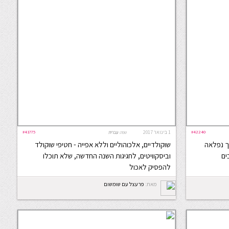
#42240
1 בינואר 2017
#41775
שפה:
עברית
רך נפלאה
שוקולדיים, אלכוהוליים וללא אפייה - חטיפי שוקולד
ים
וביסקוויטים, לחגיגות השנה החדשה, שלא תוכלו
להפסיק לאכול
מאת:
פרעצל עם שומשום