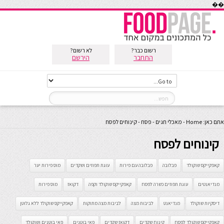
��
רשום כבר?
לא רשום?
התחבר
הירשם
אתם כאן:
Home
-
מאכלי חגים
-
פסח
-
קינוחים לפסח
קינוחים לפסח
קאפקייקס שוקולד
פבלובה
פבלובה עם פירות
עוגת תפוזים ושקדים
מוס פירות יער
מנדיאנטים
עוגת תפוזים כשרה לפסח
קאפקייקס שוקולד וקפה
דקואז
מוס פירות
דיסקיות שוקולד
מנדיאנט
לביבות מצה
לביבות מצה מתוקות
קאפקייקס שוקולד ללא גלוטן
Error: לא ניתן ליצור את התיקייה wp-content/uploads/2026/08. יש לבדוק שתיקיית
קאפקייקס שוקולד לפסח
קינוח שקדים
דקואז שקדים
פאי בוטנים
פאי בוטנים ושוקולד