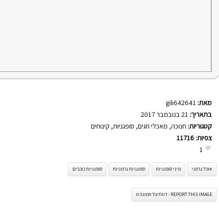
מאת:
gili642641
בתאריך:
21 בנובמבר 2017
קטגוריות:
חנוכה
,
מאכלי חגים
,
סופגניות
,
קינוחים
צפיות:
11716
1
אוכל גרמני
מיני סופגניות
סופגניות גרמניות
סופגניות כוכבים
REPORT THIS IMAGE - דווח על תמונה זו