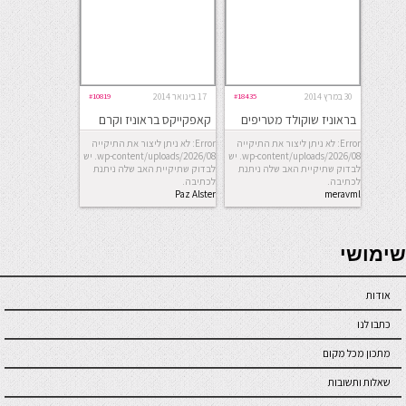
30 במרץ 2014
#18435
17 בינואר 2014
#10819
בראוניז שוקולד מטריפים
קאפקייקס בראוניז וקרם
שוקולד
Error: לא ניתן ליצור את התיקייה
Error: לא ניתן ליצור את התיקייה
wp-content/uploads/2026/08. יש
wp-content/uploads/2026/08. יש
לבדוק שתיקיית האב שלה ניתנת
לבדוק שתיקיית האב שלה ניתנת
לכתיבה.
לכתיבה.
Paz Alster
meravml
seriöse online casinos österreich
שימושי
אודות
כתבו לנו
מתכון מכל מקום
שאלות ותשובות