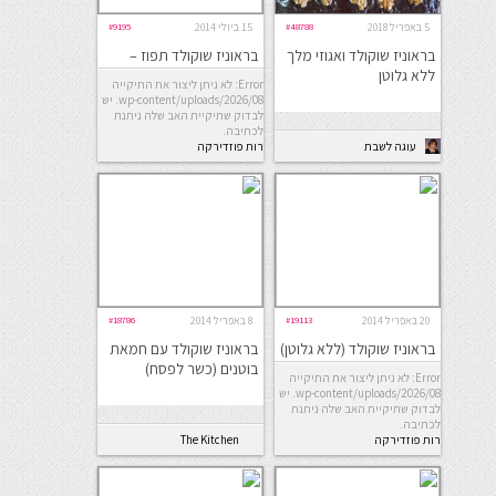
5 באפריל 2018
#48788
15 ביולי 2014
#9195
בראוניז שוקולד ואגוזי מלך
בראוניז שוקולד תפוז –
ללא גלוטן
ללא גלוטן
Error: לא ניתן ליצור את התיקייה
wp-content/uploads/2026/08. יש
לבדוק שתיקיית האב שלה ניתנת
לכתיבה.
עוגה לשבת
רות פוזדירקה
20 באפריל 2014
#19113
8 באפריל 2014
#18786
בראוניז שוקולד (ללא גלוטן)
בראוניז שוקולד עם חמאת
בוטנים (כשר לפסח)
Error: לא ניתן ליצור את התיקייה
wp-content/uploads/2026/08. יש
לבדוק שתיקיית האב שלה ניתנת
לכתיבה.
רות פוזדירקה
The Kitchen
Coach