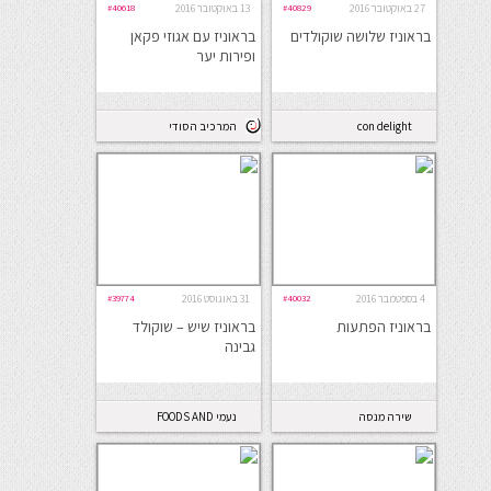
27 באוקטובר 2016
#40829
13 באוקטובר 2016
#40618
בראוניז שלושה שוקולדים
בראוניז עם אגוזי פקאן
ופירות יער
con delight
המרכיב הסודי
4 בספטמבר 2016
#40032
31 באוגוסט 2016
#39774
בראוניז הפתעות
בראוניז שיש – שוקולד
גבינה
שירה מנסה
נעמי FOODS AND
במטבח
PHOTOS.COM