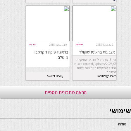
1 בדצמבר 2015
#34950
9 בנובמבר 2015
#34415
אצבעות בראוניז שוקולד
בראוניז שוקולד קרמבו
עם קצפת
מושלם
Error: לא ניתן ליצור את התיקייה
wp-content/uploads/2026/08. יש
לבדוק שתיקיית האב שלה ניתנת
לכתיבה.
Sweet Dooly
FoodPage Team
הראה מתכונים נוספים
seriöse online casinos österreich
שימושי
אודות