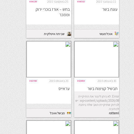
11 בנובמבר 2015
#34532
25 באוקטובר 2015
#34139
עוגת בשר
בחש – אורז בוכרי ירוק
וממכר
אוכל מעשי
שביתה איטלקית
30 באוגוסט 2015
#32893
20 באוגוסט 2015
#32700
תבשיל קציצות בשר
עראייס
ושקדים ברוטב חצילים
Error: לא ניתן ליצור את התיקייה
wp-content/uploads/2026/08. יש
לבדוק שתיקיית האב שלה ניתנת
לכתיבה.
rotteml
מבשל ואוכל