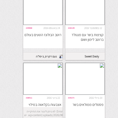
12 בספטמבר 2016
#40139
24 באוגוסט 2016
#39908
קציצות בשר עם מנגולד
רוטב הבולונז הטעים בעולם
ברוטב לימון ושום
Sweet Dooly
נעם דקרס, ביסל'ה
10 ביולי 2016
#39175
22 ביוני 2016
#38911
פסטלים ממולאים בשר
אצבעות בקלאווה במילוי
בשר עגל
Error: לא ניתן ליצור את התיקייה
wp-content/uploads/2026/08. יש