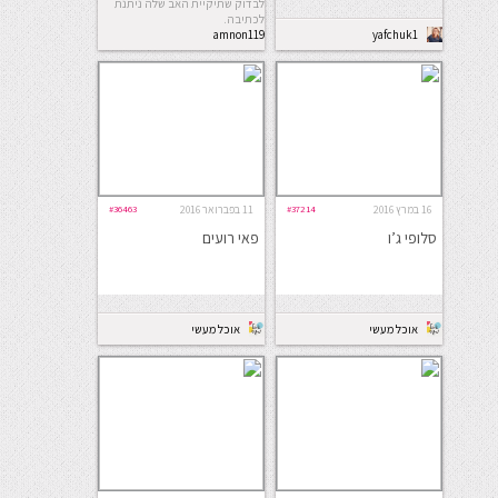
לבדוק שתיקיית האב שלה ניתנת
לכתיבה.
amnon119
yafchuk1
16 במרץ 2016
#37214
11 בפברואר 2016
#36463
סלופי ג’ו
פאי רועים
אוכל מעשי
אוכל מעשי