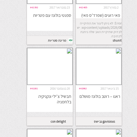
2 במרץ 2017
#42405
23 בפברואר 2017
#42392
פאי רועים (שפרד’ס פאי)
ספגטי בולונז עם פטריות
Error: לא ניתן ליצור את התיקייה
wp-content/uploads/2026/08. יש
לבדוק שתיקיית האב שלה ניתנת
לכתיבה.
shunit
מרינה פטריות
15 בינואר 2017
#41962
20 בנובמבר 2016
#41161
ראגו – רוטב בולונז מושלם
תבשיל צ’ילי ונקניקיה
בלחמניה
gavisious גבישס
con delight