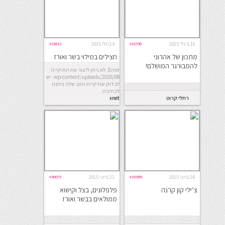
16 ביולי 2015
#31790
9 ביולי 2015
#31812
מתכון של אהרוני
חצילים במילוי בשר ואורז
להמבורגר המושלם!
Error: לא ניתן ליצור את התיקייה
wp-content/uploads/2026/08. יש
לבדוק שתיקיית האב שלה ניתנת
לכתיבה.
רחלי קרוט
xnet
24 ביוני 2015
#20589
21 ביוני 2015
#30075
צ’ילי קון קרנה
פלפלונים, בצל וקישוא
ממולאים בבשר ואורז