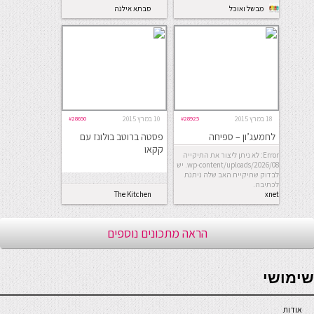
מבשל ואוכל
סבתא אילנה
בישלה ארוחה...
18 במרץ 2015
#28925
10 במרץ 2015
#28650
לחמעג’ון – ספיחה
פסטה ברוטב בולונז עם
קקאו
Error: לא ניתן ליצור את התיקייה
wp-content/uploads/2026/08. יש
לבדוק שתיקיית האב שלה ניתנת
לכתיבה.
The Kitchen
xnet
Coach
הראה מתכונים נוספים
seriöse online casinos österreich
שימושי
אודות