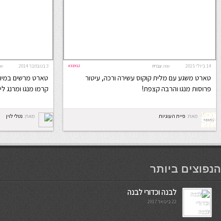
14 ביולי 2015
#31912
3 בנובמבר 2014
שפה:
עברית
שפ
טארט משגע עם מלית קוקוס עשירה ורכה, עיטור
טארט מרשים במיוחד
פרוסות מנגו והרבה קצפת!
קרמו מנגו ומרנג לי
מאת:
פיית העוגיות
מאת:
נטלי לוין
мостбет кг
הנפוצים ביותר
לבנה וכדורי לבנה
22 בינואר 2017