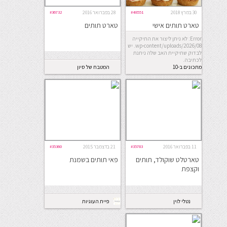
30 במרץ 2018
#48551
28 בפברואר 2016
#36732
טארט תותים אישי
טארט תותים
Error: לא ניתן ליצור את התיקייה
wp-content/uploads/2026/08. יש
לבדוק שתיקיית האב שלה ניתנת
לכתיבה.
מתכונים ב-10
המטבח של סיון
דקות
11 בפברואר 2016
#35783
21 בדצמבר 2015
#35360
טארטלט שוקולד, תותים
פאי תותים בשמנת
וקצפת
נטלי לוין
פיית העוגיות