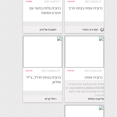
11 בדצמבר 2013
#14228
5 בדצמבר 2013
#12663
כרובית אפויה בציפוי פריך
כרובית צלויה בתנור עם
ויניגרט אסיאתי
המרכיב הסודי
המטבח של סיון
29 בנובמבר 2013
#13734
24 באוקטובר 2013
#12251
כרובית אפויה
כרובית בציפוי חרדל, צ’ילי
וסילאן
Error: לא ניתן ליצור את התיקייה
wp-content/uploads/2026/08. יש
לבדוק שתיקיית האב שלה ניתנת
לכתיבה.
על קצה המזלג
רחלי קרוט