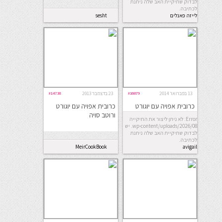
לבדוק שתיקיית האב שלה ניתנת
לכתיבה.
לייזה פאנלים
sesht
13 בפברואר 2014
#16879
23 בדצמבר 2013
#14738
כרובית אפויה עם יוגורט
כרובית אפויה עם יוגורט
ולמון גראס
ורוטב סויה
Error: לא ניתן ליצור את התיקייה
wp-content/uploads/2026/08. יש
לבדוק שתיקיית האב שלה ניתנת
לכתיבה.
MeirCookBook
avigail