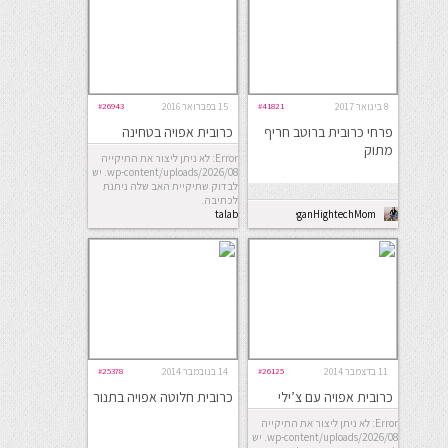
8 בינואר 2017
#41821
15 בפברואר 2016
#26943
פרחי כרובית ברוטב חריף
כרובית אפויה בטחינה
מתוק
Error: לא ניתן ליצור את התיקייה
wp-content/uploads/2026/08. יש
לבדוק שתיקיית האב שלה ניתנת
לכתיבה.
talab
VeganHightechMom
11 בדצמבר 2014
#26125
14 בנובמבר 2014
#25378
כרובית אפויה עם צ’ילי
כרובית חלוטה אפויה בתנור
Error: לא ניתן ליצור את התיקייה
wp-content/uploads/2026/08. יש