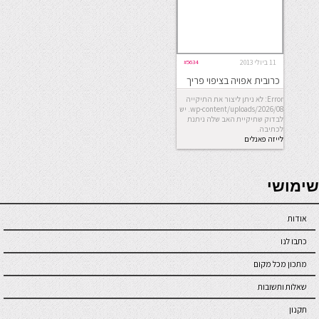
11 ביולי 2013
#5634
כרובית אפויה בציפוי פריך
Error: לא ניתן ליצור את התיקייה
wp-content/uploads/2026/08. יש
לבדוק שתיקיית האב שלה ניתנת
לכתיבה.
לייזה פאנלים
seriöse online casinos österreich
שימושי
אודות
כתבו לנו
מתכון מכל מקום
שאלות ותשובות
תקנון