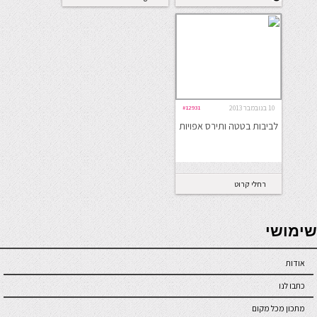
10 בנובמבר 2013
#12931
לביבות בטטה ותירס אפויות
רחלי קרוט
seriöse online casinos österreich
שימושי
אודות
כתבו לנו
מתכון מכל מקום