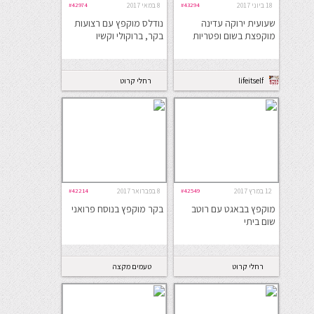
18 ביוני 2017
#43294
8 במאי 2017
#42974
שעועית ירוקה עדינה
נודלס מוקפץ עם רצועות
מוקפצת בשום ופטריות
בקר, ברוקולי וקשיו
lifeitself
רחלי קרוט
12 במרץ 2017
#42549
8 בפברואר 2017
#42214
מוקפץ בבאגט עם רוטב
בקר מוקפץ בנוסח פרואני
שום ביתי
רחלי קרוט
טעמים מקצה
העולם