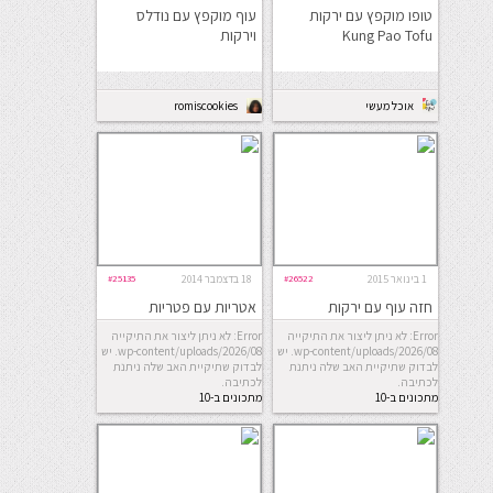
טופו מוקפץ עם ירקות
עוף מוקפץ עם נודלס
Kung Pao Tofu
וירקות
אוכל מעשי
romiscookies
1 בינואר 2015
#26522
18 בדצמבר 2014
#25135
חזה עוף עם ירקות
אטריות עם פטריות
מוקפצים
ושעועית ירוקה
Error: לא ניתן ליצור את התיקייה
Error: לא ניתן ליצור את התיקייה
wp-content/uploads/2026/08. יש
wp-content/uploads/2026/08. יש
לבדוק שתיקיית האב שלה ניתנת
לבדוק שתיקיית האב שלה ניתנת
לכתיבה.
לכתיבה.
מתכונים ב-10
מתכונים ב-10
דקות
דקות