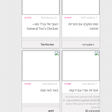
7 באוקטובר 2014
#24479
12 באוגוסט 2014
#22778
טופו מוקפץ עם פטריות
העוף של גנרל טאו •
ואפונה
General Tso’s Chicken
רותם ברנר -
The Kitchen
מאמנת תזונה
Coach
7 באוגוסט 2014
#22609
6 באוגוסט 2014
#22597
אטריות אורז עם ירקות
פאד תאי טופו
Error: לא ניתן ליצור את התיקייה
wp-content/uploads/2026/08. יש
לבדוק שתיקיית האב שלה ניתנת
לכתיבה.
מתכונים ב-10
sesht