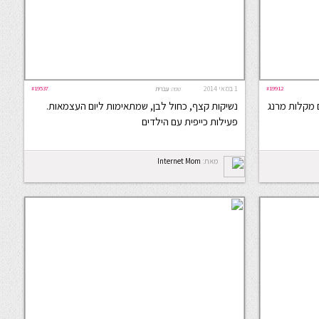
#19912
1 במאי 2014
#19537
שפה:
עברית
ם מקלות מרנג
נשיקות קצף, כחול לבן, שמתאימות ליום העצמאות.
פעילות כייפית עם הילדים
מאת:
Internet Mom