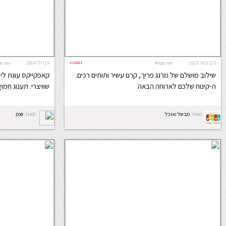
5 בינואר 2015
#26801
9 ביולי 2014
שפה:
עברית
שפה:
ע
שילוב מושלם של מרנג פריך, קרם עשיר ותותים רכים.
קאפקייקס עוגת לימו
ה-קינוח שלכם לארוחה הבאה
שוויצרי. תענוג חמו
מאת:
מבשל ואוכל
מאת:
zoe