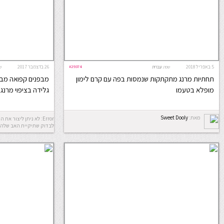
5 באפריל 2018
#29374
26 בדצמבר 2017
שפה:
עברית
ש
תחתיות מרנג מתקתקות שנמסות בפה עם קרם לימון
מבפנים קפואה מבח
מופלא בטעמו
גלידה בציפוי מרנג 
מאת:
Sweet Dooly
לבדוק שתיקיית האב שלה 