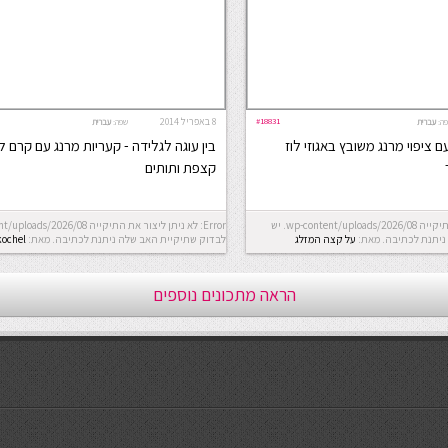
#18831
8 באפריל 2014
ה:
עברית
שפה:
עברית
 ציפוי מרנג משובץ באגוזי לוז
בין עוגה לגלידה - קעריות מרנג עם קרם לי
קצפת ותותים
Error: לא ניתן ליצור את התיקייה wp-content/uploads/2026/08. יש
ניתנת לכתיבה.
מאת:
על קצה המזלג
לבדוק שתיקיית האב שלה ניתנת לכתיבה.
מאת:
kochel
הראה מתכונים נוספים