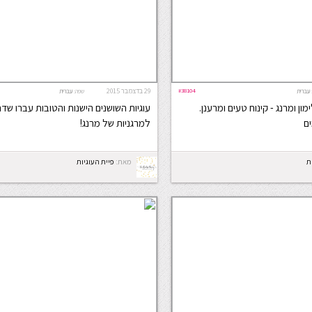
#38104
29 בדצמבר 2015
עברית
שפה:
עברית
מון ומרנג - קינוח טעים ומרענן.
עוגיות השושנים הישנות והטובות עברו שדרו
ם
למרגניות של מרנג!
ת
מאת:
פיית העוגיות