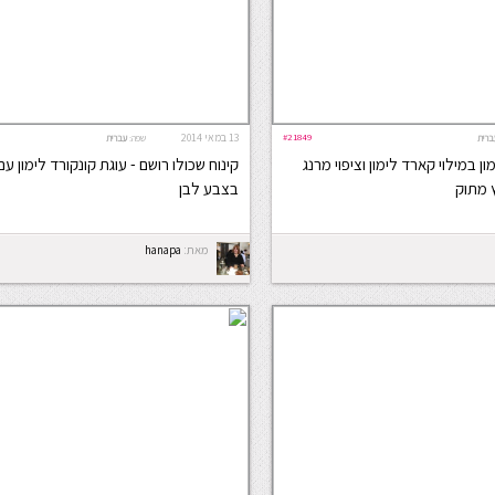
#21849
13 במאי 2014
ברית
שפה:
עברית
ן במילוי קארד לימון וציפוי מרנג
קינוח שכולו רושם - עוגת קונקורד לימון ע
ץ מתוק
בצבע לבן
מאת:
hanapa