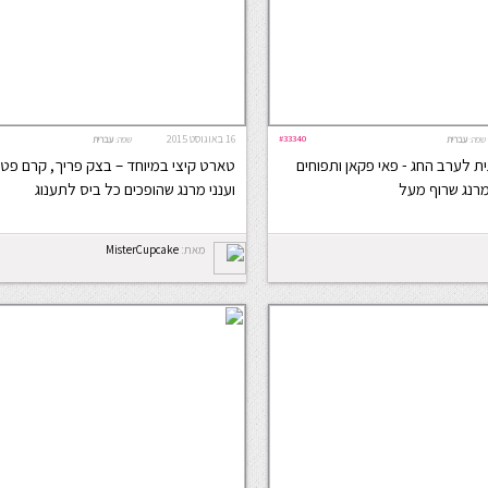
#33340
16 באוגוסט 2015
שפה:
עברית
שפה:
עברית
ית לערב החג - פאי פקאן ותפוחים
טארט קיצי במיוחד – בצק פריך, קרם פטיס
מרנג שרוף מעל
וענני מרנג שהופכים כל ביס לתענוג
מאת:
MisterCupcake