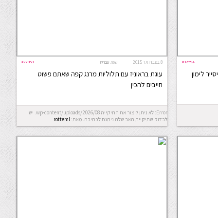
#32594
8 בפברואר 2015
#27853
שפה:
עברית
ייר לימון
עוגת בראוניז עם תלוליות מרנג קפה שאתם פשוט
חייבים להכין
Error: לא ניתן ליצור את התיקייה wp-content/uploads/2026/08. יש
לבדוק שתיקיית האב שלה ניתנת לכתיבה.
מאת:
rotteml