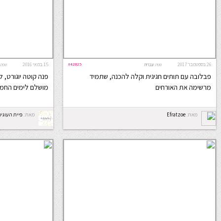
26 בספטמבר 2017
#42825
15 במאי 2016
שפה:
עברית
שפה:
פבלובה עם תותים חגיגית וקלה להכנה, שתמיד
פנה קוטה יוגורט, לי
מרשימה את האורחים
מושלם לימים החמי
מאת:
Efratzoe
מאת:
פיית העוגיו