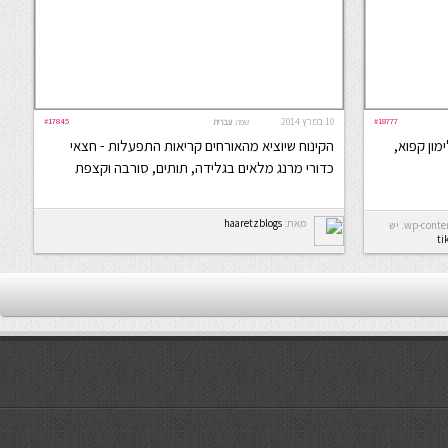
#18777
10 במרץ 2014
#17845
שפה:
עברית
מון קפוא,
הקינוח שיוציא מהאורחים קריאות התפעלות - חצאי
כדורי מרנג מלאים בגלידה, תותים, סורבה וקצפת
מאת:
haaretzblogs
Error: לא ניתן ליצור את התיקייה wp-content/uploads/2026/08. יש
ti