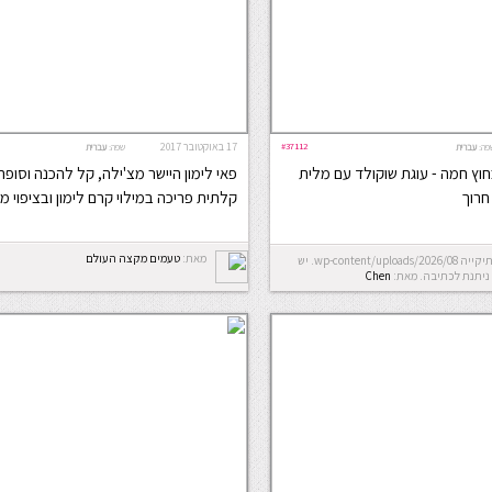
#37112
17 באוקטובר 2017
פה:
עברית
שפה:
עברית
וץ חמה - עוגת שוקולד עם מלית
פאי לימון היישר מצ'ילה, קל להכנה וסופר
חרוך
קלתית פריכה במילוי קרם לימון ובציפוי מ
מאת:
טעמים מקצה העולם
Error: לא ניתן ליצור את התיקייה wp-content/uploads/2026/08. יש
ניתנת לכתיבה.
מאת:
Chen