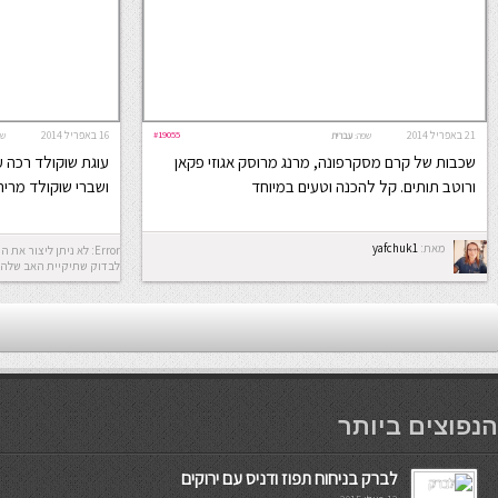
21 באפריל 2014
#19055
16 באפריל 2014
שפה:
עברית
שפ
שכבות של קרם מסקרפונה, מרנג מרוסק אגוזי פקאן
עוגת שוקולד רכה עם
ורוטב תותים. קל להכנה וטעים במיוחד
ושברי שוקולד מריר
מאת:
yafchuk1
לבדוק שתיקיית האב שלה 
мостбет кг
הנפוצים ביותר
לברק בניחוח תפוז ודניס עם ירוקים