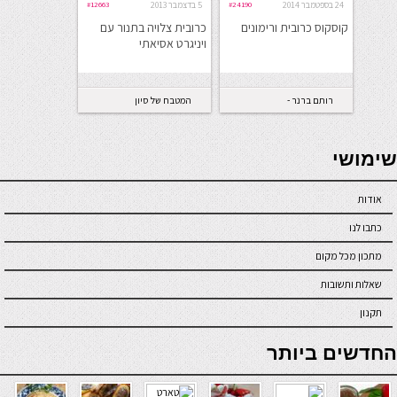
24 בספטמבר 2014
#24190
5 בדצמבר 2013
#12663
קוסקוס כרובית ורימונים
כרובית צלויה בתנור עם
ויניגרט אסיאתי
רותם ברנר -
המטבח של סיון
מאמנת תזונה
seriöse online casinos österreich
שימושי
אודות
כתבו לנו
מתכון מכל מקום
שאלות ותשובות
תקנון
online casino
החדשים ביותר