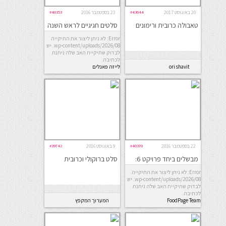
20 באוגוסט 2017
#43644
23 בספטמבר 2016
#40353
טאבולה כרובית ורימונים
סלטים חגיגיים לראש השנה
Error: לא ניתן ליצור את התיקייה
wp-content/uploads/2026/08. יש
לבדוק שתיקיית האב שלה ניתנת
לכתיבה.
ori shavit
לייזה פאנלים
22 בספטמבר 2016
#40370
9 באוגוסט 2016
#39742
מבשלים ביחד פרויקט 6:
סלט ברוקולי וכרובית
ארוחת ראש השנה
Error: לא ניתן ליצור את התיקייה
wp-content/uploads/2026/08. יש
לבדוק שתיקיית האב שלה ניתנת
לכתיבה.
FoodPage Team
המערוך המקפץ