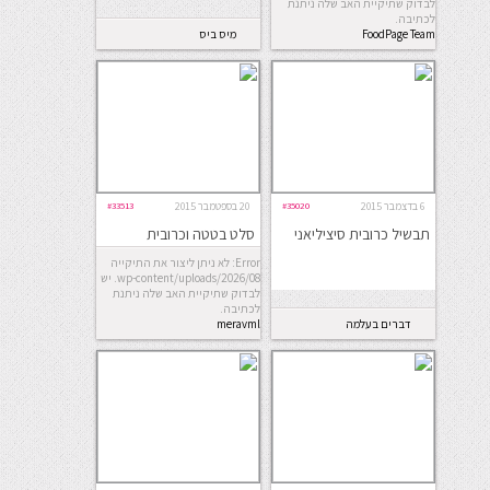
לבדוק שתיקיית האב שלה ניתנת
לכתיבה.
FoodPage Team
מיס ביס
6 בדצמבר 2015
#35020
20 בספטמבר 2015
#33513
תבשיל כרובית סיציליאני
סלט בטטה וכרובית
Error: לא ניתן ליצור את התיקייה
wp-content/uploads/2026/08. יש
לבדוק שתיקיית האב שלה ניתנת
לכתיבה.
דברים בעלמה
meravml