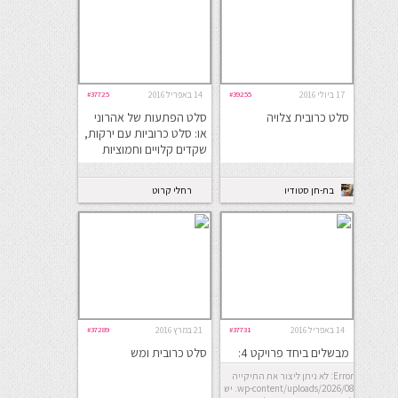
17 ביולי 2016
#39255
14 באפריל 2016
#37725
סלט כרובית צלויה
סלט הפתעות של אהרוני
או: סלט כרוביות עם ירקות,
שקדים קלויים וחמוציות
בת-חן סטודיו
רחלי קרוט
לבישול ואפיה
14 באפריל 2016
#37731
21 במרץ 2016
#37289
מבשלים ביחד פרויקט 4:
סלט כרובית ומש
ארוחת פסח
Error: לא ניתן ליצור את התיקייה
wp-content/uploads/2026/08. יש