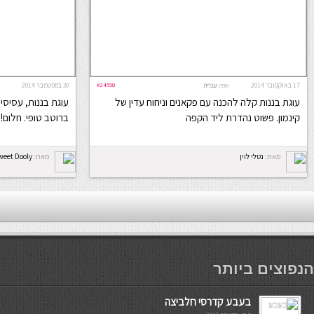
17 באוקטובר 2014
#24558
30 בספטמבר 2014
שפה:
עברית
עוגת בננות קלה להכנה עם פקאנים וניחוח עדין של
עוגת בננות, עסיסי
קינמון. פשוט נהדרת ליד הקפה
ברוטב טופי. חלום!
מאת:
נטלי לוין
מאת:
weet Dooly
мостбет кг
הנפוצים ביותר
בעבע קדרסי חלביצה