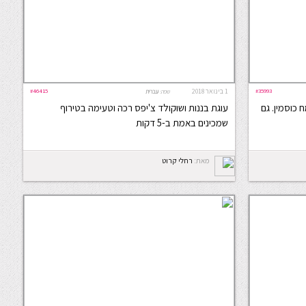
#35993
1 בינואר 2018
#46415
שפה:
עברית
 כוסמין. גם
עוגת בננות ושוקולד צ'יפס רכה וטעימה בטירוף
שמכינים באמת ב-5 דקות
מאת:
רחלי קרוט