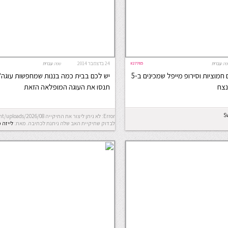
#27765
24 בדצמבר 2014
פה:
עברית
שפה:
עברית
עוגת בננות רכה עם חמוציות וסירופ מייפל שמכינים ב-5
יש לכם בבית כמה בננות שמחפשות עוגה
נצח
תנסו את העוגה המופלאה הזאת
S
לבדוק שתיקיית האב שלה ניתנת לכתיבה.
מאת:
לייזה 