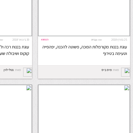
25 במרץ 2018
#30525
30 בינואר 2018
שפה:
עברית
שפה
עוגת בננות מקורמלות הפוכה, פשוטה להכנה, יפהפייה
עוגת בננות רכה ו
וטעימה בטירוף
קוקוס ושיבולת שוע
מאת:
מיס ביס
מאת:
נטלי לוין