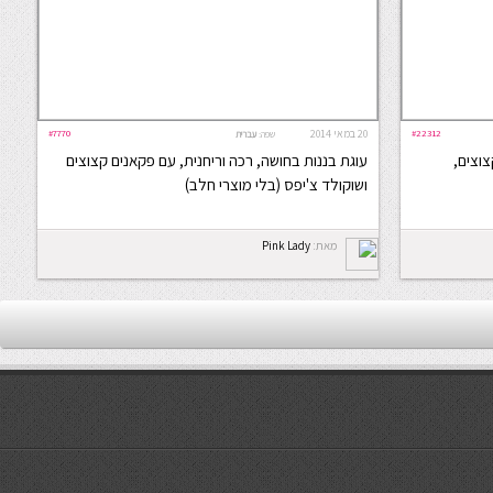
#22312
20 במאי 2014
#7770
שפה:
עברית
צוצים,
עוגת בננות בחושה, רכה וריחנית, עם פקאנים קצוצים
ושוקולד צ'יפס (בלי מוצרי חלב)
מאת:
Pink Lady