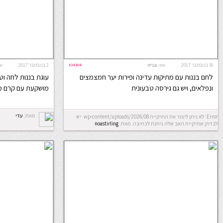
30 בנובמבר 2017
#34104
2 בנובמבר 2017
שפה:
עברית
שפ
לחם בננות עם מתיקות עדינה ופירות יער חמצמצים
עוגת בננות לחה ו
ונפלאים, ויש גם גירסה טבעונית
מושקעת עם קרם 
מאת:
עדי
Error: לא ניתן ליצור את התיקייה wp-content/uploads/2026/08. יש
לבדוק שתיקיית האב שלה ניתנת לכתיבה.
מאת:
noastirling