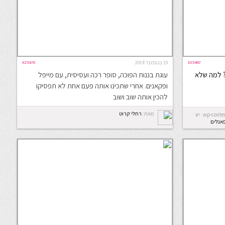
#25467
19 בנובמבר 2014
#25470
? למה שלא
עוגת בננות הפוכה, סופר רכה ועסיסית, עם מייפל
ופקאנים. אחרי שתכינו אותה פעם אחת לא תפסיקו
להכין אותה שוב ושוב
מאת:
רחלי קרוט
Error: לא ניתן ליצור את התיקייה wp-content/uploads/2026/08. יש
פאנלים