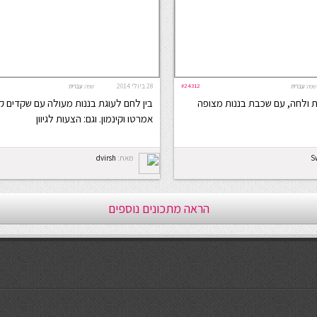
#24312
28 ביולי 2014
שפה:
עברית
שפה:
עברית
ת ולחה, עם שכבת בננות מצופה
בין לחם לעוגת בננות מעולה עם שקדים ק
אמרטו וקינמון. וגם: הצעות לגיוון
S
מאת:
dvirsh
הראה מתכונים נוספים