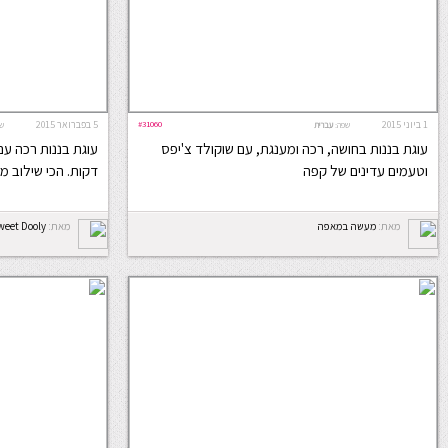
1 ביוני 2015
#31060
5 בפברואר 2015
שפה:
עברית
ש
עוגת בננות בחושה, רכה ומענגת, עם שוקולד צ'יפס
וטעמים עדינים של קפה
דקות. הכי שילוב מ
מאת:
מעשה במאפה
מאת:
weet Dooly