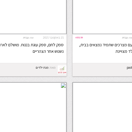
#35239
15 באוקטובר 2015
פה:
עברית
שפה:
עברית
 עם מצרכים שתמיד נמצאים בבית,
ספק לחם, ספק עוגת בננות. מושלם לארוח
ד מצויינת
נשנוש אחר הצהריים
pas
מאת:
מנת ילדים