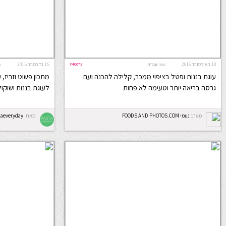
10 באוקטובר 2016
#40673
15 בדצמבר 2015
שפה:
עברית
ש
עוגת בננות ופטל בציפוי ממכר, קלילה להכנה ועם
מתכון פשוט וזריז,
גרסה בריאה יותר וטעימה לא פחות
לעוגת בננות ושוקול
מאת:
נעמי FOODS AND PHOTOS.COM
מאת:
taeveryday