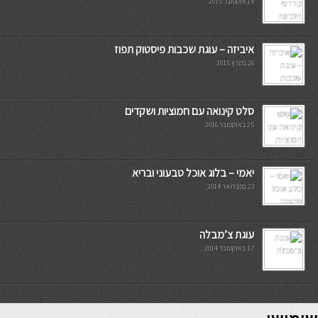
8 באוקטובר 2015
איביזה – עוגת שכבות פיסטוק תפוז
26 במרץ 2015
סלט קינואה עם חמוציות ושקדים
25 באוקטובר 2016
יאמי – בלוג אוכל טבעוני ובריא
23 בפברואר 2014
עוגת צ’מבלה
17 באוקטובר 2014
7slots
seriöse online casinos österreich