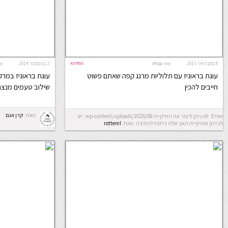
8 בפברואר 2015
#27853
2 בנובמבר 2014
שפה:
עברית
שפ
עוגת בראוניז עם תלוליות מרנג קפה שאתם פשוט
עוגת בראוניז במרק
חייבים להכין
שילוב טעמים מנצח
מאת:
קרן אגם
Error: לא ניתן ליצור את התיקייה wp-content/uploads/2026/08. יש
לבדוק שתיקיית האב שלה ניתנת לכתיבה.
מאת:
rotteml