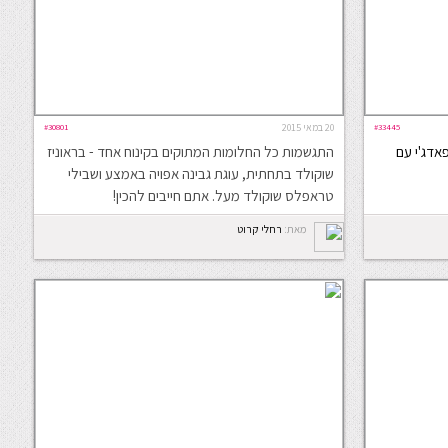
#33445
20 במאי 2015
#30801
אדג'י עם
התגשמות כל החלומות המתוקים בקינוח אחד - בראוניז
שוקולד בתחתית, עוגת גבינה אפויה באמצע ושבילי
טראפלס שוקולד מעל. אתם חייבים להכין!
מאת:
רחלי קרוט