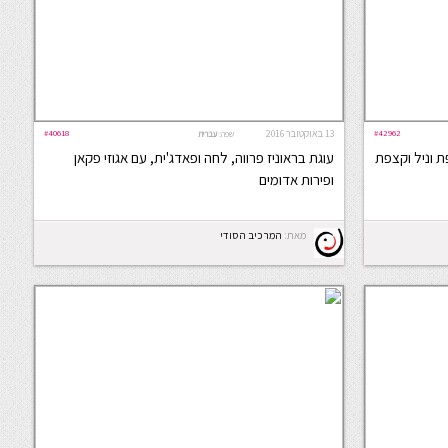
#42962
13 באוקטובר 2016
#40618
שפה:
עברית
ת וניל וקצפת
עוגת בראוניז פרווה, לחה ופאדג'ית, עם אגוזי פקאן
ופירות אדומים
מאת:
המרכיב הסודי