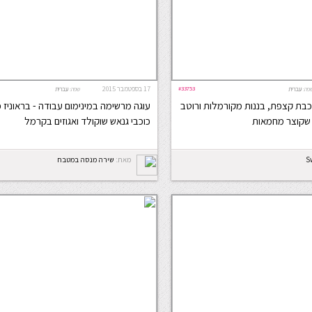
#33753
17 בספטמבר 2015
פה:
עברית
שפה:
עברית
כבת קצפת, בננות מקורמלות ורוטב
עוגה מרשימה במינימום עבודה - בראוניז פ
ת שקוצר מחמאות
כוכבי גנאש שוקולד ואגוזים בקרמל
S
מאת:
שירה מנסה במטבח