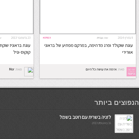
9 במרץ 2014
#17823
23 בדצמבר 2013
שפה:
עברית
ש
עוגת שוקולד ופרג מדהימה, במרקם מפתיע של בראוני
עוגת בראוניז שוקו
אוורירי
קוקוס-וניל
מאת:
אז מה את עושה כל היום
מאת:
Mor
мостбет кг
הנפוצים ביותר
לזניה בשרית עם רוטב בשמל
16 באוגוסט 2013