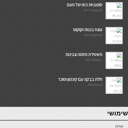
סופגניות כמו של פעם
14 בנובמבר 2017
עוגת בננות וקוקוס
26 בנובמבר 2013
פשטידת פסטה וגבינות
2 בנובמבר 2015
חלת בבקה עם קינמון וסוכר
26 במרץ 2018
7slots
seriöse online casinos österreich
שימושי
אודות