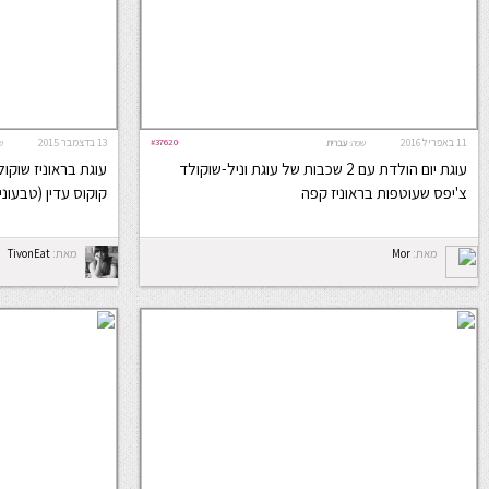
11 באפריל 2016
#37620
13 בדצמבר 2015
שפה:
עברית
ש
עוגת יום הולדת עם 2 שכבות של עוגת וניל-שוקולד
עוגת בראוניז שוקול
צ'יפס שעוטפות בראוניז קפה
קוקוס עדין (טבעוני)
מאת:
Mor
מאת:
TivonEat