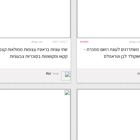
#42604
7 במאי 2017
פה:
עברית
שפה:
עברית
 משתדרגים לעוגת רושם ממכרת -
שתי עוגיות בראוניז עצומות ממולאות קצפ
 שוקולד לבן וטראפלס
קקאו ומקושטות בסוכריות צבעוניות
ת
מאת:
Mor