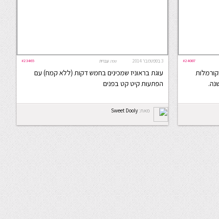
#24087
3 בספטמבר 2014
#23465
שפה:
עברית
מקורמלות
עוגת בראוניז שמכינים בחמש דקות (ללא קמח) עם
נה.
הפתעות קיט קט בפנים
מאת:
Sweet Dooly