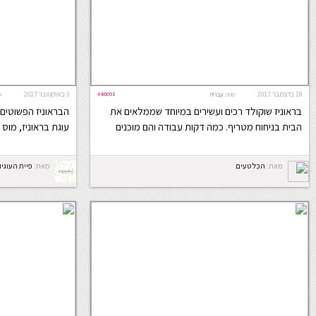
18 בדצמבר 2017
#46051
3 באוקטובר 2017
שפה:
עברית
ש
בראוניז שוקולד רכים ועשירים במיוחד שממלאים את
הבראוניז הפשוטים
הבית בניחוח מטריף. כמה דקות עבודה והם מוכנים
עוגת בראוניז, מוס
מאת:
הכל טעים
מאת:
פיית העוגיו