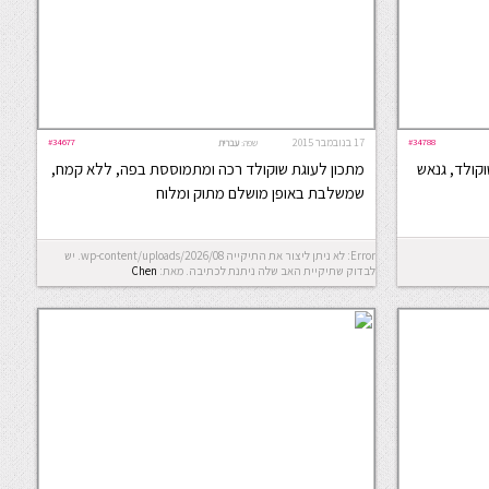
#34788
17 בנובמבר 2015
#34677
שפה:
עברית
וקולד, גנאש
מתכון לעוגת שוקולד רכה ומתמוססת בפה, ללא קמח,
שמשלבת באופן מושלם מתוק ומלוח
Error: לא ניתן ליצור את התיקייה wp-content/uploads/2026/08. יש
לבדוק שתיקיית האב שלה ניתנת לכתיבה.
מאת:
Chen