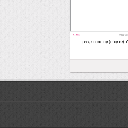
#14687
פה:
עברית
לד (טבעונית) עם תותים וקצפת