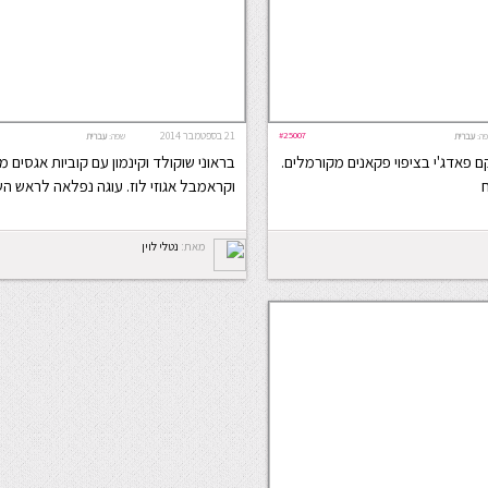
#25007
21 בספטמבר 2014
ה:
עברית
שפה:
עברית
ם פאדג'י בציפוי פקאנים מקורמלים.
בראוני שוקולד וקינמון עם קוביות אגסים 
וקראמבל אגוזי לוז. עוגה נפלאה לראש הש
מאת:
נטלי לוין