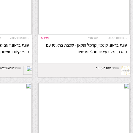
10 בנובמבר 2015
#34496
6 באוקטובר 2015
שפה:
עברית
ש
עוגת בראוני קינמון, קרמל ופקאן - שכבת בראוניז עם
עוגת בראוניז עם ש
מוס קרמל בעיטור חגיגי ומרשים
טופי. קינוח מושח
מאת:
פיית העוגיות
מאת:
weet Dooly