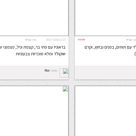
#35189
23 בנובמבר 2015
פה:
עברית
שפה:
עברית
ד עם תותים, בפנים ובחוץ, וקרם
בראוניז עם פתי בר, קצפת וניל, פצפוצי ש
שוקולד ומלא סוכריות צבעוניות
מאת:
Mor