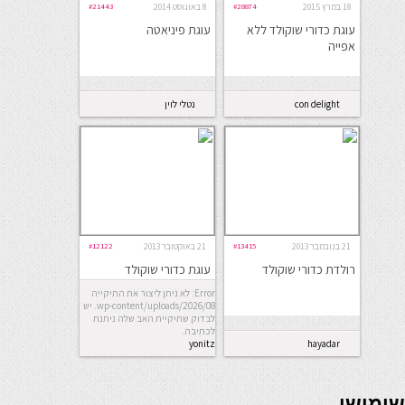
18 במרץ 2015
#28874
8 באוגוסט 2014
#21443
עוגת כדורי שוקולד ללא
עוגת פיניאטה
אפייה
con delight
נטלי לוין
21 בנובמבר 2013
#13415
21 באוקטובר 2013
#12122
רולדת כדורי שוקולד
עוגת כדורי שוקולד
Error: לא ניתן ליצור את התיקייה
wp-content/uploads/2026/08. יש
לבדוק שתיקיית האב שלה ניתנת
לכתיבה.
yonitz
hayadar
seriöse online casinos österreich
שימושי