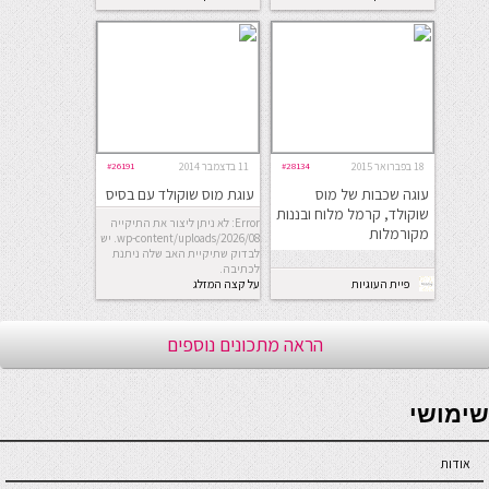
18 בפברואר 2015
#28134
11 בדצמבר 2014
#26191
עוגה שכבות של מוס
עוגת מוס שוקולד עם בסיס
שוקולד, קרמל מלוח ובננות
קורנפלקס
Error: לא ניתן ליצור את התיקייה
מקורמלות
wp-content/uploads/2026/08. יש
לבדוק שתיקיית האב שלה ניתנת
לכתיבה.
פיית העוגיות
על קצה המזלג
הראה מתכונים נוספים
seriöse online casinos österreich
שימושי
אודות