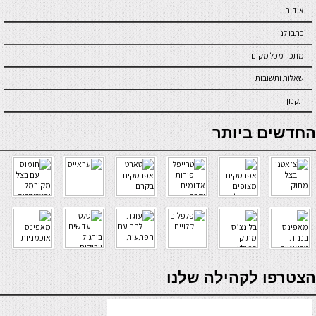
7 בנובמבר 2017
#40359
2 במרץ 2018
#36805
אודות
עוגת תפוחים עם משב של
עוגת תפוחים, טחינה
כתבו לנו
סתיו
ושיבולת שועל
מתכון מכל מקום
שאלות ותשובות
תקנון
online casino
החדשים ביותר
2 באוקטובר 2017
#42991
13 באוקטובר 2017
#44385
עוגת תפוחים בחושה
עוגת רסק תפוחים ללא
קמח וללא חמאה
verde casino
הצטרפו לקהילה שלנו