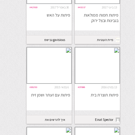
13 ביוני 2017
#43217
30 באפריל 2017
#42910
פיתות חמות ממולאות
פיתות על האש
בגבינות ובצל ירוק
פיית העוגיות
gavisious גבישס
13 במרץ 2016
#37086
6 במאי 2015
#30293
פיתות תוצרת בית
פיתות עם זעתר ושמן זית
Einat Spector
איך להרשים את
חמותך