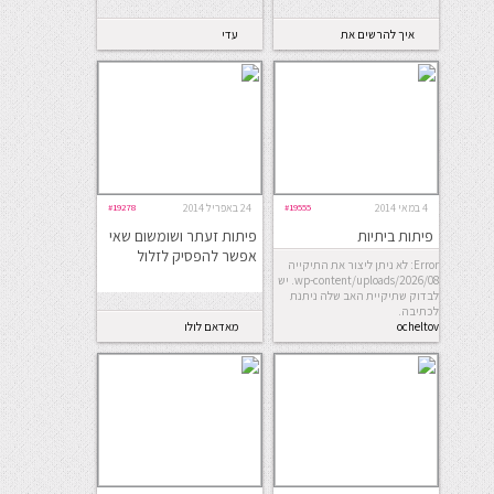
איך להרשים את
עדי
חמותך
4 במאי 2014
#19555
24 באפריל 2014
#19278
פיתות ביתיות
פיתות זעתר ושומשום שאי
אפשר להפסיק לזלול
Error: לא ניתן ליצור את התיקייה
wp-content/uploads/2026/08. יש
לבדוק שתיקיית האב שלה ניתנת
לכתיבה.
ocheltov
מאדאם לולו