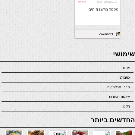
10 בספטמבר 2013
#10225
פסטה בולונז וזיתים
idoxmaoz1
seriöse online casinos österreich
שימושי
אודות
כתבו לנו
מתכון מכל מקום
שאלות ותשובות
תקנון
online casino
החדשים ביותר