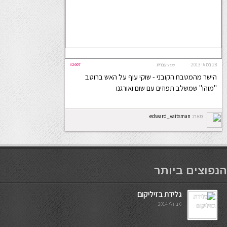
28 במאי 2013
#2607
שפה:
עברית
הישר מהמטבח הקובני - שוקי עוף על האש ברוטב
"מוהו" שמשלב תפוזים עם שום ואורגנו
מאת:
edward_vaitsman
мостбет кг
הנפוצים ביותר
גלידת בזיליקום
6 ביולי 2014