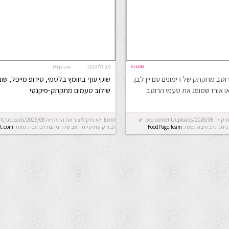
#11498
9 ביולי 2013
שפה:
עברית
וטב מתקתק של רימונים עם יין לבן.
שוקי עוף בחומץ בלסמי, סירופ מייפל, שום ו
ו אורז שסופג את טעמי הרוטב
שילוב טעמים מתקתק-פיקנטי
Error: לא ניתן ליצור את התיקייה wp-content/uploads/2026/08. יש
ניתנת לכתיבה.
מאת:
FoodPage Team
לבדוק שתיקיית האב שלה ניתנת לכתיבה.
מאת:
t.com