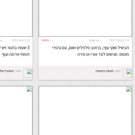
10 בנובמבר 2015
#34511
23 בינואר 2014
שפה:
עברית
שפ
תבשיל שוקי עוף, ברוטב פלפלים ושום, עם גרגירי
3 שעות בתנור ויש 
חומוס. מגישים לצד אורז או פירה
תפוחי אדמה ועוף
מאת:
מעשה במאפה
מאת:
המטבח של ס