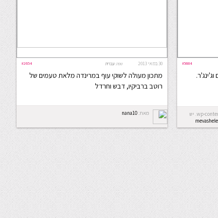
#5684
30 במאי 2013
#2654
שפה:
עברית
ג'ינג'ר.
מתכון מעולה לשוקי עוף במרינדה מלאת טעמים של
רוטב ברביקיו, דבש וחרדל
מאת:
nana10
Error: לא ניתן ליצור את התיקייה wp-content/uploads/2026/08. יש
mevashele