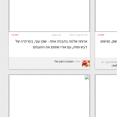
#12869
28 באוקטובר 2013
#12384
שפה:
עברית
וק. מגישים
ארוחה שלמה בתבנית אחת - שוקי עוף, במרינדה של
דבש וסויה, עם אורז שסופג את הטעמים
מאת:
המטבח הקטן שלי
Error: לא ניתן ליצור את התיקייה wp-content/uploads/2026/08. יש
che