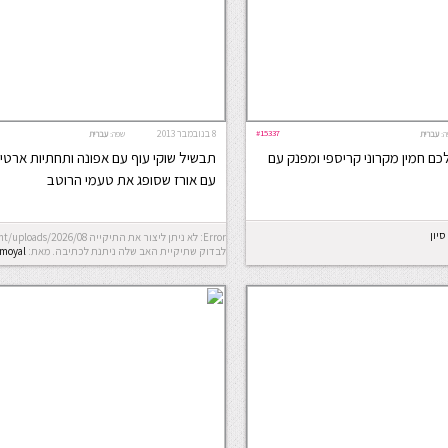
#15337
8 בנובמבר 2013
ה:
עברית
שפה:
עברית
לכם חמין מקרוני קריספי ומפנק עם
תבשיל שוקי עוף עם אפונה ותחתיות ארטיש
עם אורז שסופג את טעמי הרוטב
יון
לבדוק שתיקיית האב שלה ניתנת לכתיבה.
מאת:
fmoyal