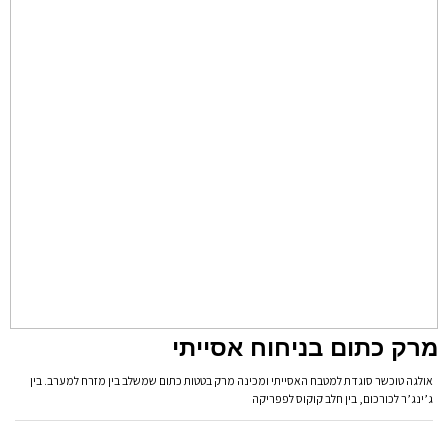
מרק כתום בניחוח אסייתי
אולגה טוכשר סוגדת למטבח האסייתי ומכינה מרק בטטות כתום שמשלב בין מזרח למערב. בין
ג’ינג’ר לכורכום, בין חלב קוקוס לפפריקה