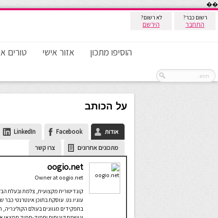
��
רשום כבר?
לא רשום?
התחבר
הירשם
הוסיפו מתכון
אזור אישי
טורים אי
על הכותב
אודות
Facebook
LinkedIn
מתכונים אחרונים
צרו קשר
oogio.net
Owner
at
oogio.net
קונדיטורית מקצועית, צלמת ובעלת הבל
עוגיו.נט. עוסקת בתוכן אינטרנטי כבר ש
בתפקידים מגוונים בעולם הקולינריה, ח
ונושמת קינוחים ותמיד-תמיד תמצאו אצ