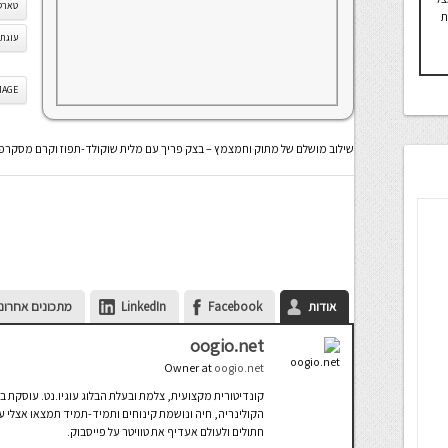
טארטל
ת
עוגת 
IS IMAGE
שילוב מושלם של מתוק וחמצמץ – בצק פריך עם מלית שוקולד-תפוז וקרם מסקרפו
אודות
Facebook
LinkedIn
מתכונים אחרונ
oogio.net
Owner
at
oogio.net
קונדיטורית מקצועית, צלמת ובעלת הבלוג עוגיו.נט. עוסקת ב
הקולינריה, חיה ונושמת קינוחים ותמיד-תמיד תמצאו אצלי עו
חתולים ולעולם אעדיף את טוויטר על פייסבוק.