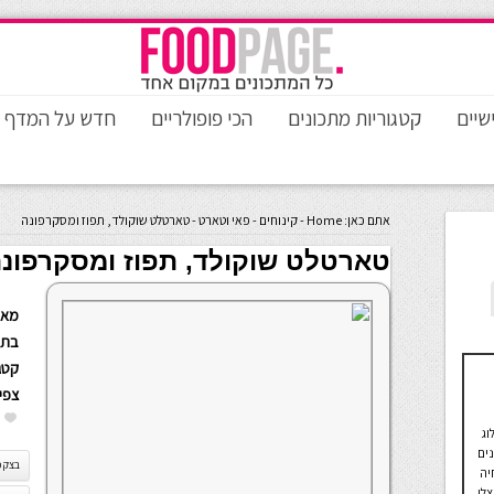
שיים
קטגוריות מתכונים
הכי פופולריים
חדש על המדף
אתם כאן:
Home
-
קינוחים
-
פאי וטארט
-
טארטלט שוקולד, תפוז ומסקרפונה
טארטלט שוקולד, תפוז ומסקרפונ
מאת
בתא
קטגו
צפי
וג
נים
בצק פ
יה
לי