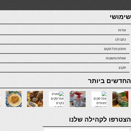
7slots
seriöse online casinos österreich
שימושי
אודות
כתבו לנו
מתכון מכל מקום
שאלות ותשובות
תקנון
online casino
החדשים ביותר
verde casino
הצטרפו לקהילה שלנו