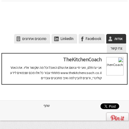
אודות
Facebook
LinkedIn
מתכונים אחרונים
צרו קשר
TheKitchenCoach
אני עֹז תלם, ואני חי ונושם את עולם האוכל וכל מה שקשור אליו. את האתר
www.thekitchencoach.co.il פתחתי עבור כל אלו מכם שצמאים לידע
קולינרי, ורוצים להבין למה ואיך מתכונים עובדים
שתף