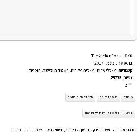
מאת:
TheKitchenCoach
בתאריך:
5 בינואר 2017
קטגוריות:
מאכלי עדות
,
מאפים מלוחים
,
פשטידות וקישים
,
תוספות
צפיות:
25275
2
מעקודה
פשטידת כרובית
פשטידת תפוחי אדמה
REPORT THIS IMAGE - דווח על תמונה זו
מתכון למעקודה – פשטידת ירק עם המון עשבי תיבול, תפוחי אדמה, בצל מטוגן ופרחי כרובית