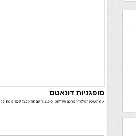
סופגניות דונאטס
אולגה טוכשר מלמדת אתכם איך להכין סופגניות עם חור מבצק שמרים נוח וקל לה