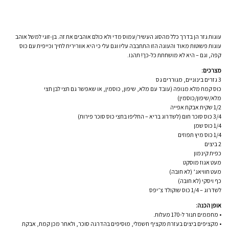
עוגות גזר הן בדרך כלל מהסוג העשיר/עמוס מדי ולא כולם אוהבים את זה. בן-זוגי למשל אוהב
עוגות פשוטות מאוד והעוגה הזו התחבבה עליו וגם עלי כי היא אוורירית לחיך וכייפית עם כוס
קפה, וגם – היא לא מושחתת כל-כך! תהנו.
מצרכים:
3 גזרים בינוניים, מגוררים גס
כוס קמח מלא מנופה (עובד עם מלא, שיפון, כוסמין, או שאפשר גם חצי לבן חצי
מלא/שיפון/כוסמין)
1/2 שקית אבקת אפייה
3/4 כוס סוכר חום (לשדרוג בריא – החליפו בחצי כוס סוכר פירות)
1/4 כוס שמן
1/4 כוס מיץ תפוזים
2 ביצים
כפית קינמון
מעט אגוז מוסקט
מעט חוויאג’ (לא חובה)
כף ויסקי (לא חובה)
לשדרוג – 1/4 כוס שוקולד צ’יפס
אופן הכנה:
• מחממים תנור ל-170 מעלות.
• מקציפים ביצים בעזרת מקציף חשמלי, מוסיפים בהדרגה סוכר, ולאחר מכן קמח, אבקת