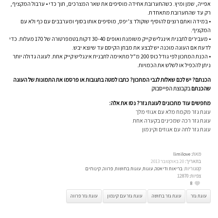
אפייה, שמן ומיץ. כשהתערובת אחידה מוסיפים את שאר המצרכים, תוך כדי • ערבול המקציף,
רק עד שהתערובת מתאחדת.
• במידה ואתם רוצים להוסיף שוקולד צ’יפס, מוסיפים אותו בסוף ומערבבים עם כף ולא עם
המקציף.
• מעבירים לתבנית אינגליש קייק משומנת ואופים 30-40 דקות בטמפרטורה של 170 מעלות. כדי
לדעת אם העוגה מוכנה יש לבצע את מבחן הקיסם עד שיוצא יבש.
• הכנת המתכון לפי גודל כוס 200 מ”ל מתאימה לתבנית אינגליש קייק אחת. לעוגה גדולה יותר
ניתן להכפיל או לשלש את הכמויות.
הכנתם? יש לכם שאלות לגבי המתכון? כתבו למטה בתגובות או פרסמו את התמונות של העוגה
שהכנתם
בקבוצת הפייסבוק
מחפשים עוד מתכונים לעוגת גזר? נסו את אלה:
עוגת גזר מקמח מלא עם אגוזי מלך
עוגת גזר רכה שמכינים בקערה אחת
עוגת גזר לחה עם אגוזים וקינמון
מאת:
limilove
בתאריך:
20 באוקטובר 2013
קטגוריות:
בריאות ודיאטה
,
עוגות
,
עוגות בחושות
,
פרווה
,
קינוחים
צפיות:
12870
8
עוגת גזר
עוגת גזר בחושה
עוגת גזר עם קינמון
עוגת גזר פרווה