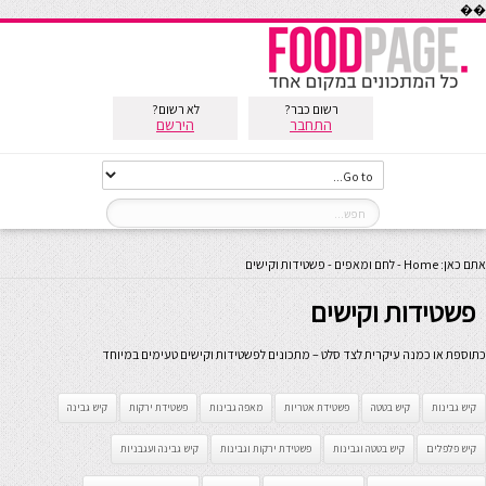
��
רשום כבר?
לא רשום?
התחבר
הירשם
אתם כאן:
Home
-
לחם ומאפים
-
פשטידות וקישים
פשטידות וקישים
כתוספת או כמנה עיקרית לצד סלט – מתכונים לפשטידות וקישים טעימים במיוחד
קיש גבינות
קיש בטטה
פשטידת אטריות
מאפה גבינות
פשטידת ירקות
קיש גבינה
קיש פלפלים
קיש בטטה וגבינות
פשטידת ירקות וגבינות
קיש גבינה ועגבניות