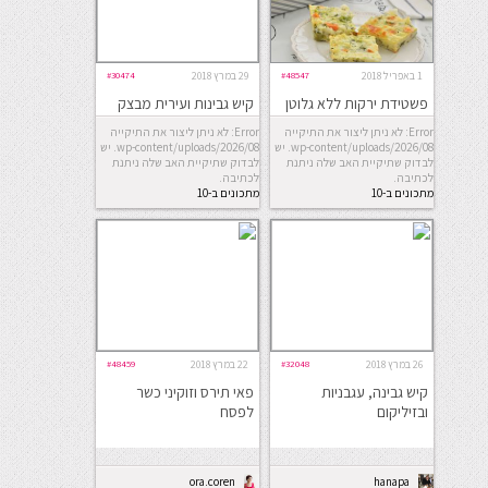
1 באפריל 2018
#48547
29 במרץ 2018
#30474
פשטידת ירקות ללא גלוטן
קיש גבינות ועירית מבצק
מלאווח
Error: לא ניתן ליצור את התיקייה
Error: לא ניתן ליצור את התיקייה
wp-content/uploads/2026/08. יש
wp-content/uploads/2026/08. יש
לבדוק שתיקיית האב שלה ניתנת
לבדוק שתיקיית האב שלה ניתנת
לכתיבה.
לכתיבה.
מתכונים ב-10
מתכונים ב-10
דקות
דקות
26 במרץ 2018
#32048
22 במרץ 2018
#48459
קיש גבינה, עגבניות
פאי תירס וזוקיני כשר
ובזיליקום
לפסח
ora.coren
hanapa