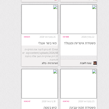
22 במרץ 2018
#37406
26 בפברואר 2018
#35325
פשטידת איטריות ומנגולד
פאי בשר אנגלי
Error: לא ניתן ליצור את התיקייה
wp-content/uploads/2026/08. יש
לבדוק שתיקיית האב שלה ניתנת
לכתיבה.
עוגה לשבת
הגרגרנית - בלוג
אוכל
25 בפברואר 2018
#34742
30 בינואר 2018
#34247
פשטידת זוקיני וגבינה
קיש בטטה