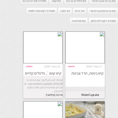
קיש גבינות ועגבניות שרי
קיש פלפלים וגבינות
קיש קוטג'
פשטידת אטריות וגבינות
קיש גבינה עם עגבניות שרי
פאי תירס
פאי זוקיני
פשטידת ירקות כשרה לפסח
פשטידת ירקות ללא גלוטן
קיש ממלאווח
17 באפריל 2018
#30478
10 באפריל 2018
#35964
קיש בטטה, תרד וגבינות
קיש קוטג`, פלפלים קלויים
ונענע
Error: לא ניתן ליצור את התיקייה
wp-content/uploads/2026/08. יש
לבדוק שתיקיית האב שלה ניתנת
לכתיבה.
MisterCupcake
אירנה (בלוזוגי)