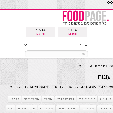
��
רשום כבר?
לא רשום?
התחבר
הירשם
אתם כאן:
Home
-
קינוחים
-
עוגות
עוגות
מעוגת שוקולד לימי הולדת ועד עוגת שכבות ועוגת גבינה – כל המתכונים הכי טובים לעוגות טעימות
עוגת גבינה
עוגת גבינה אפויה
קאפקייקס שוקולד
עוגת גזר
עוגת גזר בחושה
פאי לימון
עוגת תותים
מאפינס בננה
עוגת תותים בחושה
מאפינס בננות
עוגת גזר ופקאנים
גאלט