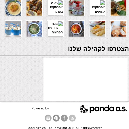
19 באפריל 2018
#49071
19 באפריל 2018
#49075
עוגת גבינה אוורירית
מאפינס אוכמניות
verde casino
הצטרפו לקהילה שלנו
19 באפריל 2018
#29957
19 באפריל 2018
#30156
קאפקייקס שוקו אוריאו
עוגת תותים וקינמון
Powered by
FoodPage.co.il © Copyright 2018, All Rights Reserved