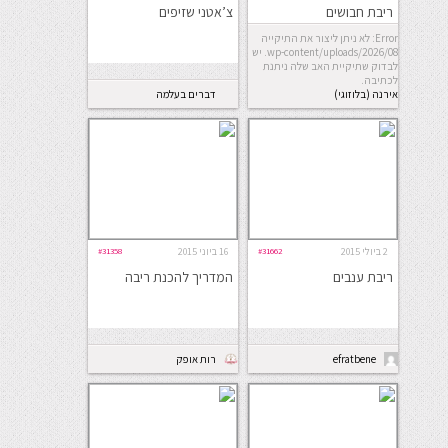
ריבת חבושים
צ’אטני שזיפים
Error: לא ניתן ליצור את התיקייה
wp-content/uploads/2026/08. יש
לבדוק שתיקיית האב שלה ניתנת
לכתיבה.
אירנה (בלוזוגי)
דברים בעלמה
2 ביולי 2015
#31662
16 ביוני 2015
#31358
ריבת ענבים
המדריך להכנת ריבה
efratbene
רות אופק