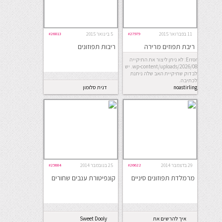
11 בפברואר 2015
#27979
5 בינואר 2015
#26813
ריבת תפוזים מרירה
ריבות תפוזונים
מתוקה
Error: לא ניתן ליצור את התיקייה
wp-content/uploads/2026/08. יש
לבדוק שתיקיית האב שלה ניתנת
לכתיבה.
noastirling
דנית סלומון
29 בדצמבר 2014
#26622
25 בנובמבר 2014
#25684
מרמלדת תפוזונים סיניים
קונפיטורת ענבים שחורים
איך להרשים את
Sweet Dooly