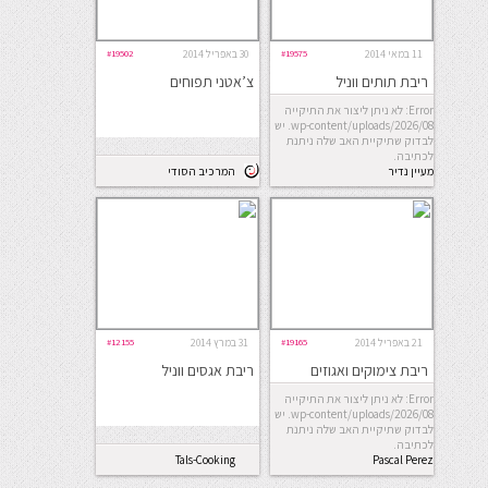
11 במאי 2014
#19575
30 באפריל 2014
#19502
ריבת תותים ווניל
צ’אטני תפוחים
Error: לא ניתן ליצור את התיקייה
wp-content/uploads/2026/08. יש
לבדוק שתיקיית האב שלה ניתנת
לכתיבה.
מעיין נדיר
המרכיב הסודי
21 באפריל 2014
#19165
31 במרץ 2014
#12155
ריבת צימוקים ואגוזים
ריבת אגסים ווניל
Error: לא ניתן ליצור את התיקייה
wp-content/uploads/2026/08. יש
לבדוק שתיקיית האב שלה ניתנת
לכתיבה.
Tals-Cooking
Pascal Perez
Rubin