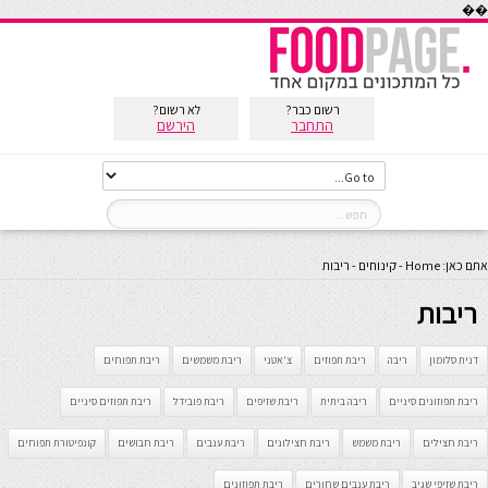
��
רשום כבר?
לא רשום?
התחבר
הירשם
אתם כאן:
Home
-
קינוחים
-
ריבות
ריבות
דנית סלומון
ריבה
ריבת תפוזים
צ'אטני
ריבת משמשים
ריבת תפוחים
ריבת תפוזונים סיניים
ריבה ביתית
ריבת שזיפים
ריבת פובידל
ריבת תפוזים סיניים
ריבת חצילים
ריבת משמש
ריבת חצילונים
ריבת ענבים
ריבת חבושים
קונפיטורת תפוחים
ריבת שזיפי שגיב
ריבת ענבים שחורים
ריבת תפוזונים