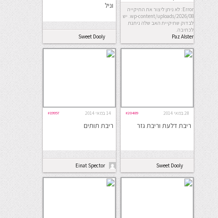
וניל
Error: לא ניתן ליצור את התיקייה
wp-content/uploads/2026/08. יש
לבדוק שתיקיית האב שלה ניתנת
לכתיבה.
Sweet Dooly
Paz Alster
28 במאי 2014
#20489
14 במאי 2014
#19957
ריבת דלעת וריבת גזר
ריבת תותים
Einat Spector
Sweet Dooly