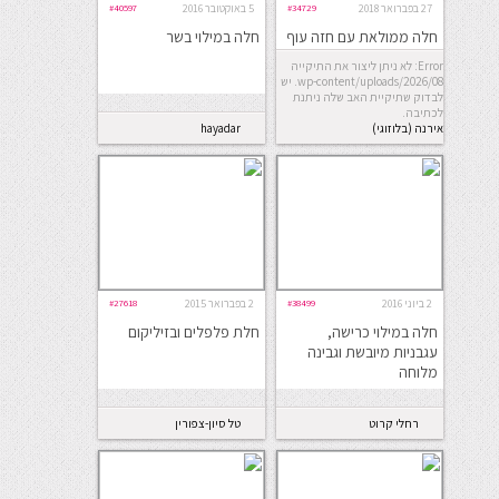
27 בפברואר 2018
#34729
5 באוקטובר 2016
#40597
חלה ממולאת עם חזה עוף
חלה במילוי בשר
ופלפלים
Error: לא ניתן ליצור את התיקייה
wp-content/uploads/2026/08. יש
לבדוק שתיקיית האב שלה ניתנת
לכתיבה.
אירנה (בלוזוגי)
hayadar
2 ביוני 2016
#38499
2 בפברואר 2015
#27618
חלה במילוי כרישה,
חלת פלפלים ובזיליקום
עגבניות מיובשת וגבינה
מלוחה
רחלי קרוט
טל סיון-צפורין