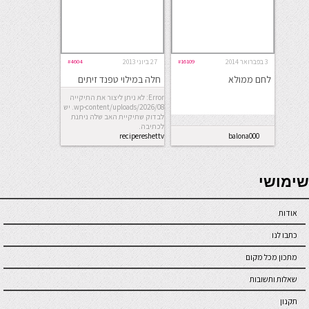
3 בפברואר 2014
#16109
27 ביוני 2013
#4604
לחם ממולא
חלה במילוי טפנד זיתים
ומוצרלה
Error: לא ניתן ליצור את התיקייה
wp-content/uploads/2026/08. יש
לבדוק שתיקיית האב שלה ניתנת
לכתיבה.
recipereshettv
balona000
seriöse online casinos österreich
שימושי
אודות
כתבו לנו
מתכון מכל מקום
שאלות ותשובות
תקנון