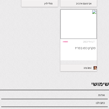
אבינועם ארביב
נטלי לוין
7 ביולי 2013
#4685
מקרון כמו בפריז
iris levi
seriöse online casinos österreich
שימושי
אודות
כתבו לנו