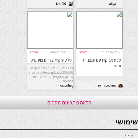
izik007
inbaliya
4 בדצמבר 2014
#25935
25 בנובמבר 2014
#25694
סלט אבוקדו עם עגבניות
סלט ירקות צלויים בויניגרט
וחסה
הדרים
Error: לא ניתן ליצור את התיקייה
wp-content/uploads/2026/08. יש
לבדוק שתיקיית האב שלה ניתנת
לכתיבה.
noastirling
romiscookies
הראה מתכונים נוספים
seriöse online casinos österreich
שימושי
אודות