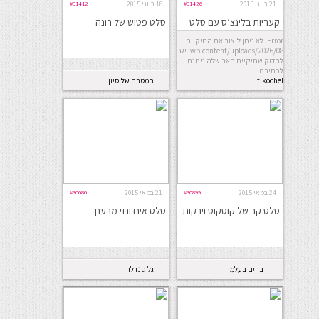
21 ביוני 2015
#31426
18 ביוני 2015
#31412
קעריות בלינצ’ס עם סלט
סלט פטוש של רונה
קייצי
Error: לא ניתן ליצור את התיקייה
wp-content/uploads/2026/08. יש
לבדוק שתיקיית האב שלה ניתנת
לכתיבה.
tikochel
המטבח של סיון
24 במאי 2015
#30899
21 במאי 2015
#30680
סלט קר של קוסקוס וירקות
סלט אינדונזי מרענן
דברים בעלמה
גל סנדלר
קאראסיק