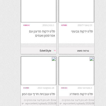
13 באפריל 2016
#37680
1 במרץ 2016
#36824
סלט ירקות צבעוני
סלט ירקות מרענן עם
אפרסמון ואגוזים
גורמה פשוט
EshetStyle
3 בפברואר 2016
#36343
18 באוקטובר 2015
#33980
סלט ירקות משודרג
סלט עגבניות חריף עם המון
ירוקים
Error: לא ניתן ליצור את התיקייה
Error: לא ניתן ליצור את התיקייה
wp-content/uploads/2026/08. יש
wp-content/uploads/2026/08. יש