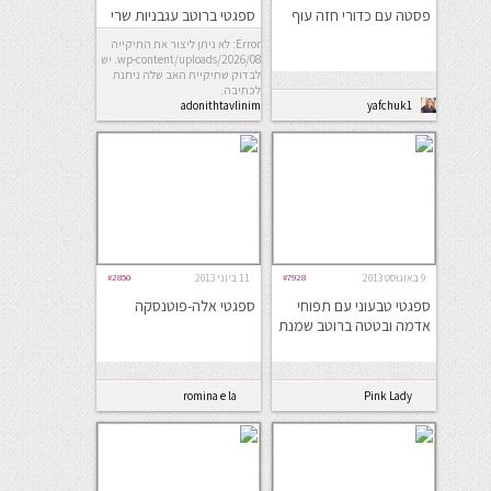
פסטה עם כדורי חזה עוף
ספגטי ברוטב עגבניות שרי
Error: לא ניתן ליצור את התיקייה
wp-content/uploads/2026/08. יש
לבדוק שתיקיית האב שלה ניתנת
לכתיבה.
adonithtavlinim
yafchuk1
9 באוגוסט 2013
#7928
11 ביוני 2013
#2850
ספגטי טבעוני עם תפוחי
ספגטי אלה-פוטנסקה
אדמה ובטטה ברוטב שמנת
romina e la
Pink Lady
cucina