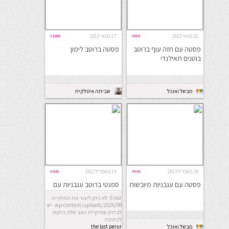
31 במאי 2013
#969
27 במאי 2013
#1988
פסטה עם חזה עוף ברוטב
פסטה ברוטב לימון
בוטנים תאילנדי
מבשל ואוכל
שביתה איטלקית
29 באפריל 2013
#946
14 באפריל 2013
#486
פסטה עם עגבניות מיובשות
ספגטי ברוטב עגבניות עם
כדורי בשר
Error: לא ניתן ליצור את התיקייה
wp-content/uploads/2026/08. יש
לבדוק שתיקיית האב שלה ניתנת
לכתיבה.
מבשל ואוכל
the last perur