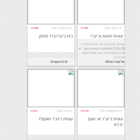
5 בינואר 2014
#15389
20 בדצמבר 2013
#14608
עוגיות חמאה וג’ינג’ר
בית ג’ינג’רברד מתוק
Error: לא ניתן ליצור את התיקייה
wp-content/uploads/2026/08. יש
לבדוק שתיקיית האב שלה ניתנת
לכתיבה.
על קצה המזלג
פיית העוגיות
23 באוקטובר 2013
#12209
4 ביוני 2013
#2682
עוגיות ג’ינג’ר או: טעם
עוגיות ג’ינג’ר ושוקולד
נרכש