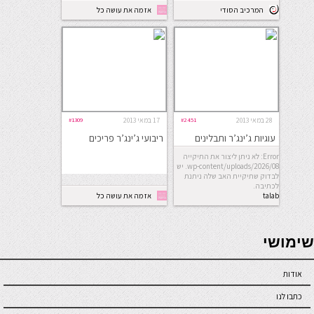
המרכיב הסודי
אז מה את עושה כל
היום
28 במאי 2013
#2451
17 במאי 2013
#1309
עוגיות ג’ינג’ר ותבלינים
ריבועי ג’ינג’ר פריכים
Error: לא ניתן ליצור את התיקייה
wp-content/uploads/2026/08. יש
לבדוק שתיקיית האב שלה ניתנת
לכתיבה.
talab
אז מה את עושה כל
היום
seriöse online casinos österreich
שימושי
אודות
כתבו לנו